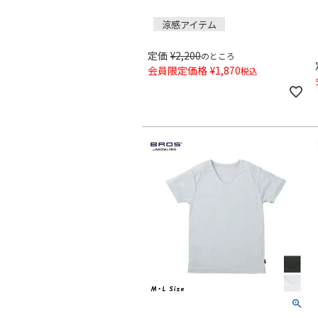
涼感アイテム
定価
¥
2,200
のところ
会員限定価格
¥
1,870
税込