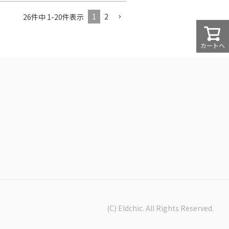
1
2
26
件中
1
-
20
件表示
カートへ
(C) Eldchic. All Rights Reserved.