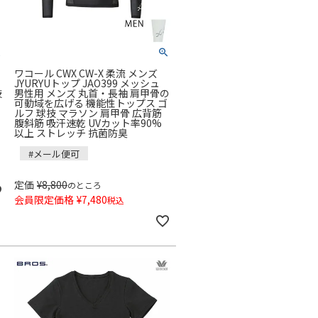
ワコール CWX CW-X 柔流 メンズ
JYURYUトップ JAO399 メッシュ
技
男性用 メンズ 丸首・長袖 肩甲骨の
可動域を広げる 機能性トップス ゴ
ルフ 球技 マラソン 肩甲骨 広背筋
腹斜筋 吸汗速乾 UVカット率90%
以上 ストレッチ 抗菌防臭
#メール便可
定価
¥
8,800
のところ
会員限定価格
¥
7,480
税込