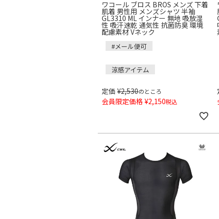
ワコール ブロス BROS メンズ 下着
肌着 男性用 メンズシャツ 半袖
GL3310 ML インナー 無地 吸放湿
性 吸汗速乾 通気性 抗菌防臭 環境
配慮素材 Vネック
#メール便可
涼感アイテム
定価
¥
2,530
のところ
会員限定価格
¥
2,150
税込