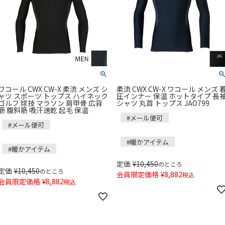
ワコール CWX CW-X 柔流 メンズ シ
柔流 CWX CW-X ワコール メンズ 
ャツ スポーツ トップス ハイネック
圧インナー 保温 ホットタイプ 長
ゴルフ 球技 マラソン 肩甲骨 広背
シャツ 丸首 トップス JAO799
筋 腹斜筋 吸汗速乾 起毛 保温
#メール便可
#メール便可
#暖かアイテム
#暖かアイテム
定価
¥
10,450
のところ
定価
¥
10,450
のところ
会員限定価格
¥
8,882
税込
会員限定価格
¥
8,882
税込