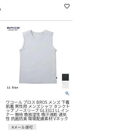
着
ワコール ブロス BROS メンズ 下着
肌着 男性用 メンズシャツ タンクト
ップ ノースリーブ GL3311 LL イン
ナー 無地 吸放湿性 吸汗速乾 通気
性 抗菌防臭 環境配慮素材 Vネック
#メール便可