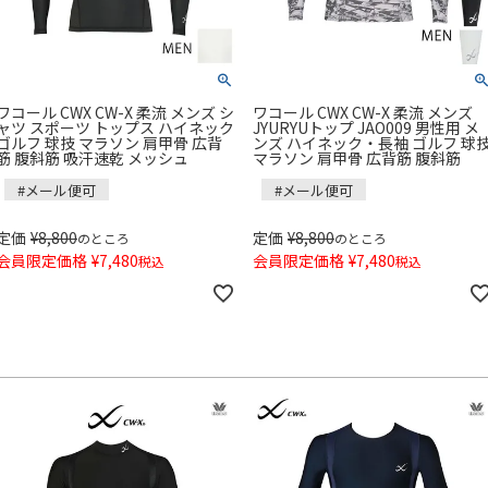
ワコール CWX CW-X 柔流 メンズ シ
ワコール CWX CW-X 柔流 メンズ
ャツ スポーツ トップス ハイネック
JYURYUトップ JAO009 男性用 メ
ゴルフ 球技 マラソン 肩甲骨 広背
ンズ ハイネック・長袖 ゴルフ 球
筋 腹斜筋 吸汗速乾 メッシュ
マラソン 肩甲骨 広背筋 腹斜筋
#メール便可
#メール便可
定価
¥
8,800
定価
¥
8,800
のところ
のところ
会員限定価格
¥
7,480
会員限定価格
¥
7,480
税込
税込