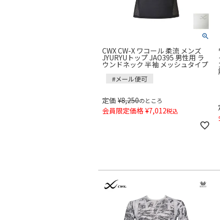
CWX CW-X ワコール 柔流 メンズ
JYURYUトップ JAO395 男性用 ラ
ウンドネック 半袖 メッシュタイプ
#メール便可
定価
¥
8,250
のところ
会員限定価格
¥
7,012
税込