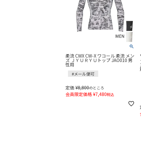
柔流 CWX CW-X ワコール 柔流 メン
ズ ＪＹＵＲＹＵトップ JAO010 男
性用
#メール便可
定価
¥
8,800
のところ
会員限定価格
¥
7,480
税込