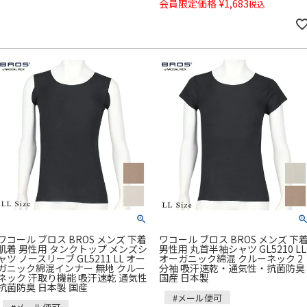
会員限定価格
¥
1,683
税込
ワコール ブロス BROS メンズ 下着
ワコール ブロス BROS メンズ 下
肌着 男性用 タンクトップ メンズシ
男性用 丸首半袖シャツ GL5210 LL
ャツ ノースリーブ GL5211 LL オー
オーガニック綿混 クルーネック 2
ガニック綿混インナー 無地 クルー
分袖 吸汗速乾・通気性・抗菌防臭
ネック 汗取り機能 吸汗速乾 通気性
国産 日本製
抗菌防臭 日本製 国産
#メール便可