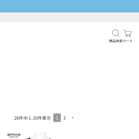
商品検索
カート
1
2
26
件中
1
-
20
件表示