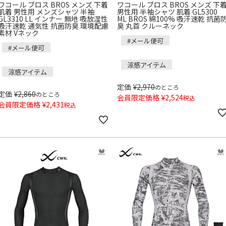
ワコール ブロス BROS メンズ 下着
ワコール ブロス BROS メンズ 下
肌着 男性用 メンズシャツ 半袖
男性用 半袖シャツ 肌着 GL5300
GL3310 LL インナー 無地 吸放湿性
ML BROS 綿100% 吸汗速乾 抗菌
吸汗速乾 通気性 抗菌防臭 環境配慮
臭 丸首 クルーネック
素材 Vネック
#メール便可
#メール便可
涼感アイテム
涼感アイテム
定価
¥
2,970
のところ
定価
¥
2,860
のところ
会員限定価格
¥
2,524
税込
会員限定価格
¥
2,431
税込