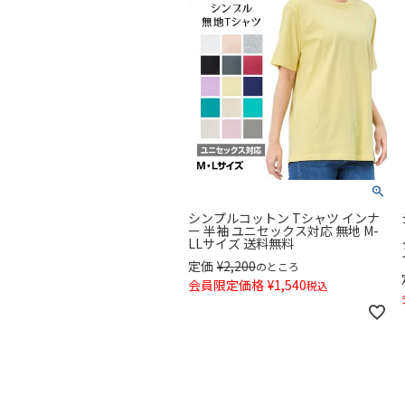
シンプルコットン Tシャツ インナ
ー 半袖 ユニセックス対応 無地 M-
LLサイズ 送料無料
定価
¥
2,200
のところ
会員限定価格
¥
1,540
税込