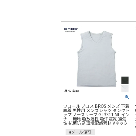
ワコール ブロス BROS メンズ 下着
肌着 男性用 メンズシャツ タンクト
ップ ノースリーブ GL3311 ML イン
ナー 無地 吸放湿性 吸汗速乾 通気
性 抗菌防臭 環境配慮素材 Vネック
#メール便可