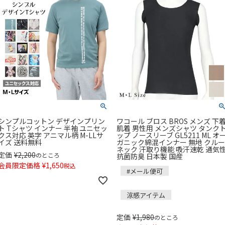
シンプルコットン デザインプリン
ワコール ブロス BROS メンズ 下
ト Tシャツ インナー 半袖 ユニセッ
肌着 男性用 メンズシャツ タンク
クス対応 英字 アニマル柄 M-LLサ
ップ ノースリーブ GL5211 ML オ
イズ 送料無料
ガニック綿混インナー 無地 クルー
ネック 汗取り機能 吸汗速乾 通気
定価
¥
2,200
のところ
抗菌防臭 日本製 国産
会員限定価格
¥
1,650
税込
#メール便可
涼感アイテム
定価
¥
1,980
のところ