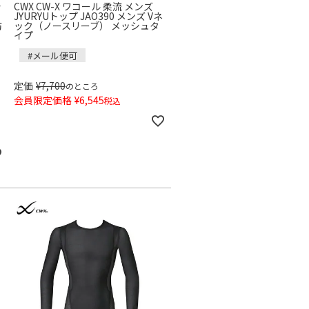
着
CWX CW-X ワコール 柔流 メンズ
JYURYUトップ JAO390 メンズ Vネ
防
ック（ノースリーブ） メッシュタ
イプ
#メール便可
定価
¥
7,700
のところ
会員限定価格
¥
6,545
税込