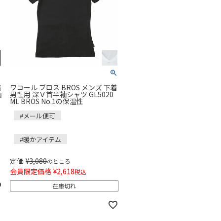
着
ワコール ブロス BROS メンズ 下着
袖
男性用 深Ｖ首半袖シャツ GL5020
ML BROS No.1の保温性
#メール便可
#暖かアイテム
定価
¥
3,080
のところ
会員限定価格
¥
2,618
税込
在庫切れ