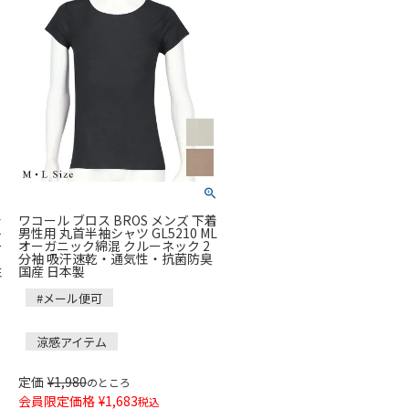
着
ワコール ブロス BROS メンズ 下着
ト
男性用 丸首半袖シャツ GL5210 ML
ー
オーガニック綿混 クルーネック 2
分袖 吸汗速乾・通気性・抗菌防臭
性
国産 日本製
#メール便可
涼感アイテム
定価
¥
1,980
のところ
会員限定価格
¥
1,683
税込