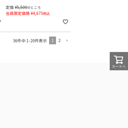
定価
¥
5,500
のところ
会員限定価格
¥
4,675
税込
1
2
36
件中
1
-
20
件表示
カートへ