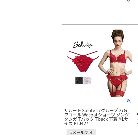
サルート Salute 27グループ 27G
ワコール Wacoal ショーツ ソング
タンガ Tバック Tback 下着 MLサ
イズ PTJ427
#メール便可