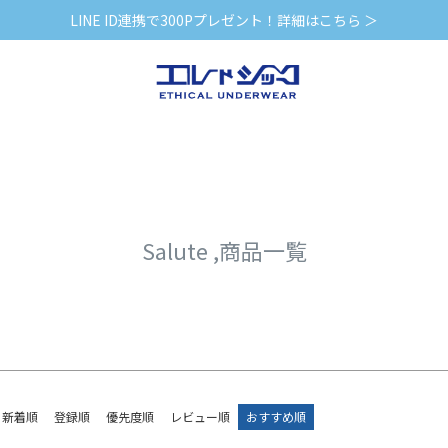
〜
LINE ID連携で300Pプレゼント！詳細はこちら ＞
バンドル販売
日発送
予約商品
23.0cm
予約商品のみを表示
並び順
新着順
登録順
価格が安
レビュー順
キーワードヒ
Salute ,商品一覧
検索
新着順
登録順
優先度順
レビュー順
おすすめ順