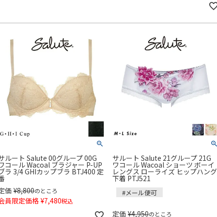
サルート Salute 00グループ 00G
サルート Salute 21グループ 21G
ワコール Wacoal ブラジャー P-UP
ワコール Wacoal ショーツ ボーイ
ブラ 3/4 GHIカップブラ BTJ400 定
レングス ローライズ ヒップハング
番
下着 PTJ521
定価
¥
8,800
のところ
#メール便可
会員限定価格
¥
7,480
税込
定価
¥
4,950
のところ