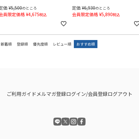
定価
¥
5,500
定価
¥
6,930
のところ
のところ
会員限定価格
¥
4,675
会員限定価格
¥
5,890
税込
税込
新着順
登録順
優先度順
レビュー順
おすすめ順
ご利用ガイド
メルマガ登録
ログイン/会員登録
ログアウト