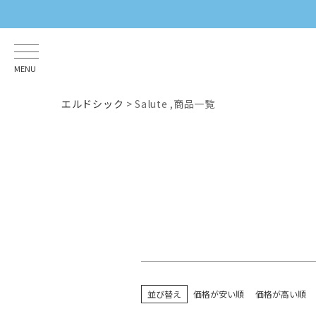
商品タグ
セール
限定
再入荷
翌
MENU
サイズ
指定なし
S
M
22.5cm
エルドシック
Salute ,商品一覧
カラー
レッド
ブルー
イエロー
並び替え
価格が安い順
価格が高い順