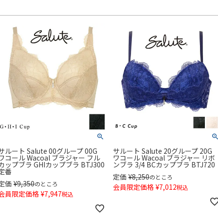
サルート Salute 00グループ 00G
サルート Salute 20グループ 20G
ワコール Wacoal ブラジャー フル
ワコール Wacoal ブラジャー リボ
カップブラ GHIカップブラ BTJ300
ンブラ 3/4 BCカップブラ BTJ720
定番
定価
¥
8,250
のところ
定価
¥
9,350
のところ
会員限定価格
¥
7,012
税込
会員限定価格
¥
7,947
税込