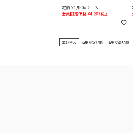
定価
¥
4,950
のところ
会員限定価格
¥
4,207
税込
並び替え
価格が安い順
価格が高い順