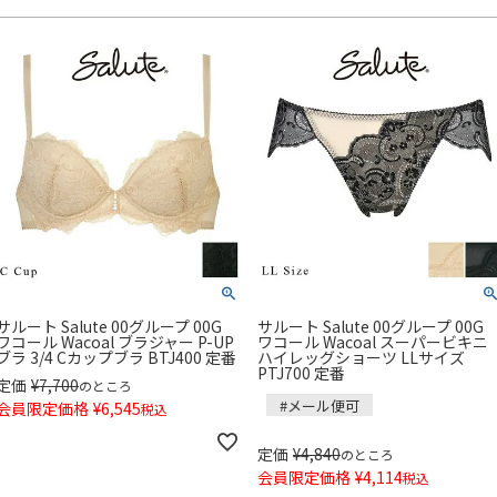
サルート Salute 00グループ 00G
サルート Salute 00グループ 00G
ワコール Wacoal ブラジャー P-UP
ワコール Wacoal スーパービキニ
ブラ 3/4 Cカップブラ BTJ400 定番
ハイレッグショーツ LLサイズ
PTJ700 定番
定価
¥
7,700
のところ
#メール便可
会員限定価格
¥
6,545
税込
定価
¥
4,840
のところ
会員限定価格
¥
4,114
税込