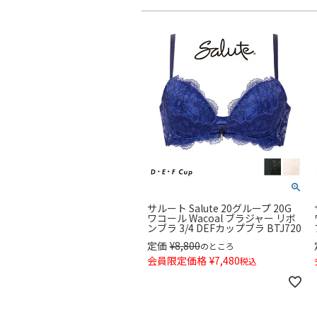
サルート Salute 20グループ 20G
ワコール Wacoal ブラジャー リボ
ンブラ 3/4 DEFカップブラ BTJ720
定価
¥
8,800
のところ
会員限定価格
¥
7,480
税込