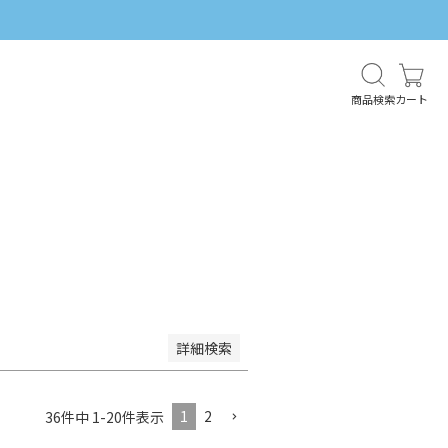
商品検索
カート
い順
価格が高い順
優先度順
ット順
詳細検索
1
2
36
件中
1
-
20
件表示