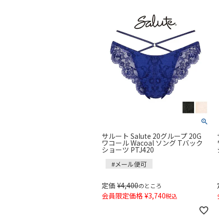
サルート Salute 20グループ 20G
ワコール Wacoal ソング Tバック
ショーツ PTJ420
#メール便可
定価
¥
4,400
のところ
会員限定価格
¥
3,740
税込