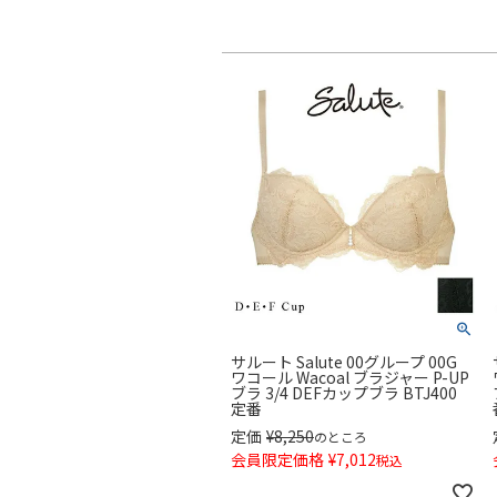
サルート Salute 00グループ 00G
ワコール Wacoal ブラジャー P-UP
ブラ 3/4 DEFカップブラ BTJ400
定番
定価
¥
8,250
のところ
会員限定価格
¥
7,012
税込