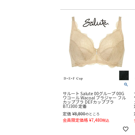
サルート Salute 00グループ 00G
ワコール Wacoal ブラジャー フル
カップブラ DEFカップブラ
BTJ300 定番
定価
¥
8,800
のところ
会員限定価格
¥
7,480
税込