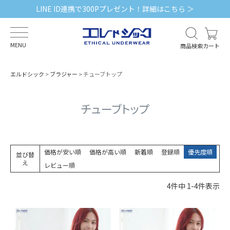
LINE ID連携で300Pプレゼント！詳細はこちら ＞
MENU
商品検索
カート
エルドシック
ブラジャー
チューブトップ
チューブトップ
価格が安い順
価格が高い順
新着順
登録順
優先度順
並び替
え
レビュー順
4
件中
1
-
4
件表示