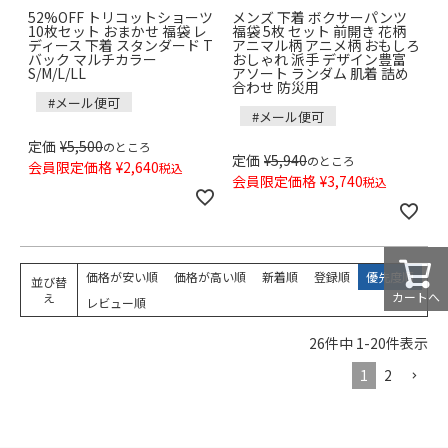
52%OFF トリコットショーツ
メンズ 下着 ボクサーパンツ
10枚セット おまかせ 福袋 レ
福袋 5枚 セット 前開き 花柄
ディース 下着 スタンダード T
アニマル柄 アニメ柄 おもしろ
バック マルチカラー
おしゃれ 派手 デザイン豊富
S/M/L/LL
アソート ランダム 肌着 詰め
合わせ 防災用
#メール便可
#メール便可
定価
¥
5,500
のところ
定価
¥
5,940
のところ
会員限定価格
¥
2,640
税込
会員限定価格
¥
3,740
税込
価格が安い順
価格が高い順
新着順
登録順
優先度順
並び替
カートへ
え
レビュー順
26
件中
1
-
20
件表示
1
2