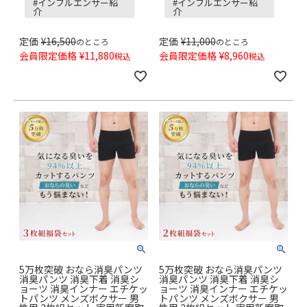
#インフルエンサー紹
#インフルエンサー紹
介
介
定価
¥
16,500
定価
¥
11,000
のところ
のところ
会員限定価格
¥
11,880
会員限定価格
¥
8,960
税込
税込
5万枚突破 おなら消臭パンツ
5万枚突破 おなら消臭パンツ
消臭パンツ 消臭下着 消臭シ
消臭パンツ 消臭下着 消臭シ
ョーツ 消臭インナー エチケッ
ョーツ 消臭インナー エチケッ
トパンツ メンズボクサー 男
トパンツ メンズボクサー 男