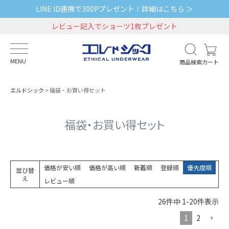
LINE ID連携で300Pプレゼント！詳細はこちら ＞
レビュー記入でショーツ1枚プレゼント
MENU
商品検索
カート
エルドシック
福袋・お買い得セット
福袋・お買い得セット
価格が安い順
価格が高い順
新着順
登録順
優先度順
並び替
え
レビュー順
26
件中
1
-
20
件表示
1
2