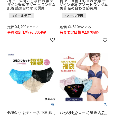
柄 アニメ柄 おしゃれ 派手 デ
柄 アニメ柄 おしゃれ 派手 デ
ザイン豊富 アソート ランダム
ザイン豊富 アソート ランダム
肌着 詰め合わせ 防災用
肌着 詰め合わせ 防災用
#メール便可
#メール便可
定価
¥
4,290
定価
¥
4,510
のところ
のところ
会員限定価格
¥
2,805
会員限定価格
¥
2,970
税込
税込
46%OFF レディース 下着 総
36%OFF ショーツ 福袋 大き