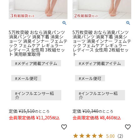
5万枚突破 おなら消臭パンツ
5万枚突破 おなら消臭パンツ
消臭パンツ 消臭下着 消臭シ
消臭パンツ 消臭下着 消臭シ
ョーツ 消臭インナー フェムテ
ョーツ 消臭インナー フェムテ
ック フェムケア レギュラー
ック フェムケア レギュラー
レディース 女性用 3枚組セッ
レディース 女性用 2枚組セッ
ト 実用新案取得
ト
#メディア掲載アイテム
#メディア掲載アイテム
#メール便可
#メール便可
#インフルエンサー紹
#インフルエンサー紹
介
介
定価
¥
15,510
定価
¥
10,340
のところ
のところ
会員限定価格
¥
11,205
会員限定価格
¥
8,460
税込
税込
5.00
（
2
）