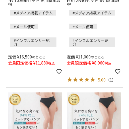
性用 3枚組セット 実用新案取
性用 2枚組セット 実用新案取
得
得
#メディア掲載アイテム
#メディア掲載アイテム
#メール便可
#メール便可
#インフルエンサー紹
#インフルエンサー紹
介
介
定価
¥
16,500
定価
¥
11,000
のところ
のところ
会員限定価格
¥
11,880
会員限定価格
¥
8,960
税込
税込
5.00
（
1
）