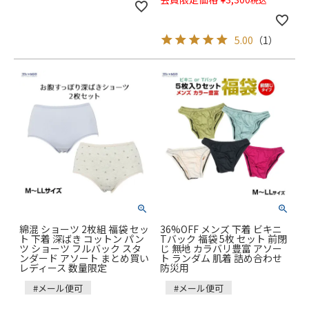
5.00
（
1
）
綿混 ショーツ 2枚組 福袋 セッ
36%OFF メンズ 下着 ビキニ
ト 下着 深ばき コットン パン
Tバック 福袋 5枚 セット 前閉
ツ ショーツ フルバック スタ
じ 無地 カラバリ豊富 アソー
ンダード アソート まとめ買い
ト ランダム 肌着 詰め合わせ
レディース 数量限定
防災用
#メール便可
#メール便可