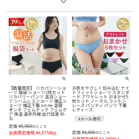
【数量限定】 リカバリーショ
お尻をやさしく包み込む ナイ
ーツ 福袋 ショーツ2枚セット
トフィットショーツ スタンダ
リカバリーパンツ 温活ショー
ード アウトレット おまかせ5
ツ シームレスショーツ 補正シ
枚セット ノーマル コットン
ョーツ 補正下着 on:ne 温寝
レース パンティ パンツ 下着
オンネ フェムテック フェムケ
レディース
ア 保温 遠赤外線 血行促進 M-
3L
#メール便可
定価
¥
9,960
のところ
定価
¥
9,900
会員限定価格
¥
6,075
のところ
税込
会員限定価格
¥
3,300
税込