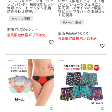
レース レギュラーショーツ パ
いサイズ限定 レディース 下着
ンツ パンティ 福袋 3枚 セット
パンツ ショーツ フェミニン
刺繍 アソート ランダム 肌着
系 可愛いデザインだけ厳選 3
詰め合わせ 防災用
枚セット フルバック お得セッ
ト 防災用
#メール便可
#メール便可
定価
¥
3,300
のところ
定価
¥
2,310
のところ
会員限定価格
¥
1,780
税込
会員限定価格
¥
1,485
税込