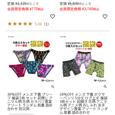
定価
¥
1,320
定価
¥
5,830
のところ
のところ
会員限定価格
¥
770
会員限定価格
¥
3,740
税込
税込
5.00
（
1
）
36%OFF メンズ 下着 ブリー
34%OFF メンズ 下着 ボクサ
フ 福袋 5枚 セット 前閉じ ア
ーパンツ 5分丈 ひざ上丈 福袋
ニマル柄 花柄 カラバリ豊富
3枚セット 前開き 花柄 アニマ
アソート ランダム 肌着 詰め
ル柄 アニメ柄 おしゃれ 派手
合わせ 防災用
デザイン豊富 アソート ランダ
ム 肌着 詰め合わせ