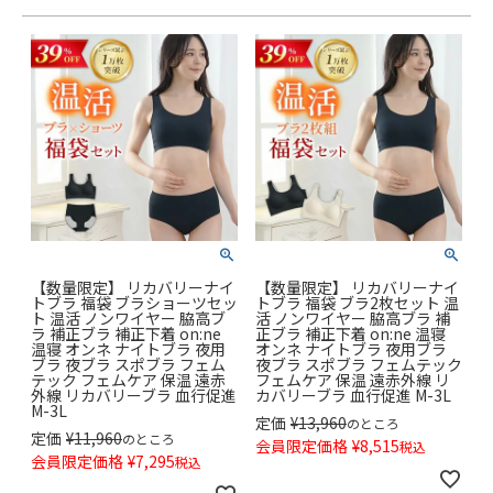
【数量限定】 リカバリーナイ
【数量限定】 リカバリーナイ
トブラ 福袋 ブラショーツセッ
トブラ 福袋 ブラ2枚セット 温
ト 温活 ノンワイヤー 脇高ブ
活 ノンワイヤー 脇高ブラ 補
ラ 補正ブラ 補正下着 on:ne
正ブラ 補正下着 on:ne 温寝
温寝 オンネ ナイトブラ 夜用
オンネ ナイトブラ 夜用ブラ
ブラ 夜ブラ スポブラ フェム
夜ブラ スポブラ フェムテック
テック フェムケア 保温 遠赤
フェムケア 保温 遠赤外線 リ
外線 リカバリーブラ 血行促進
カバリーブラ 血行促進 M-3L
M-3L
定価
¥
13,960
のところ
定価
¥
11,960
のところ
会員限定価格
¥
8,515
税込
会員限定価格
¥
7,295
税込