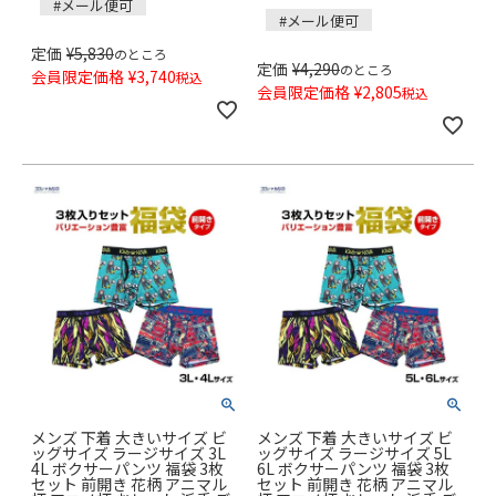
#メール便可
#メール便可
定価
¥
5,830
のところ
定価
¥
4,290
のところ
会員限定価格
¥
3,740
税込
会員限定価格
¥
2,805
税込
メンズ 下着 大きいサイズ ビ
メンズ 下着 大きいサイズ ビ
ッグサイズ ラージサイズ 3L
ッグサイズ ラージサイズ 5L
4L ボクサーパンツ 福袋 3枚
6L ボクサーパンツ 福袋 3枚
セット 前開き 花柄 アニマル
セット 前開き 花柄 アニマル