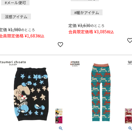
#メール便可
#暖かアイテム
涼感アイテム
定価
¥
3,630
のところ
定価
¥
1,980
のところ
会員限定価格
¥
3,085
税込
会員限定価格
¥
1,683
税込