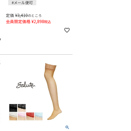
#メール便可
定価
¥
3,410
のところ
会員限定価格
¥
2,898
税込