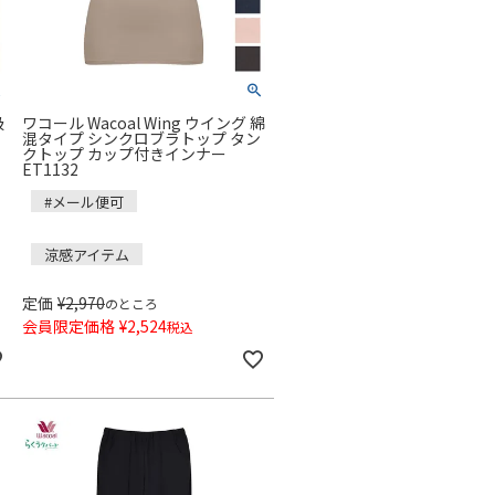
吸
ワコール Wacoal Wing ウイング 綿
混タイプ シンクロブラトップ タン
クトップ カップ付きインナー
ET1132
#メール便可
涼感アイテム
定価
¥
2,970
のところ
会員限定価格
¥
2,524
税込