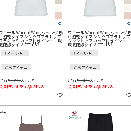
ワコール Wacoal Wing ウイング 吸
ワコール Wacoal Wing ウイング 
汗速乾タイプ シンクロブラトップ
汗速乾タイプ シンクロブラトップ
ブラキャミ カップ付きインナー 環
タンクトップ カップ付きインナー
境配慮タイプ ET1052
環境配慮タイプ ET1152
#メール便可
#メール便可
涼感アイテム
涼感アイテム
定価
¥
2,970
定価
¥
2,970
のところ
のところ
会員限定価格
¥
2,524
会員限定価格
¥
2,524
税込
税込