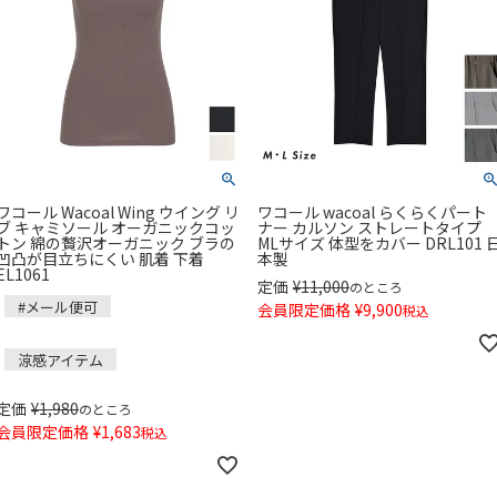
ワコール Wacoal Wing ウイング リ
ワコール wacoal らくらくパート
ブ キャミソール オーガニックコッ
ナー カルソン ストレートタイプ
トン 綿の贅沢オーガニック ブラの
MLサイズ 体型をカバー DRL101 
凹凸が目立ちにくい 肌着 下着
本製
EL1061
定価
¥
11,000
のところ
#メール便可
会員限定価格
¥
9,900
税込
涼感アイテム
定価
¥
1,980
のところ
会員限定価格
¥
1,683
税込