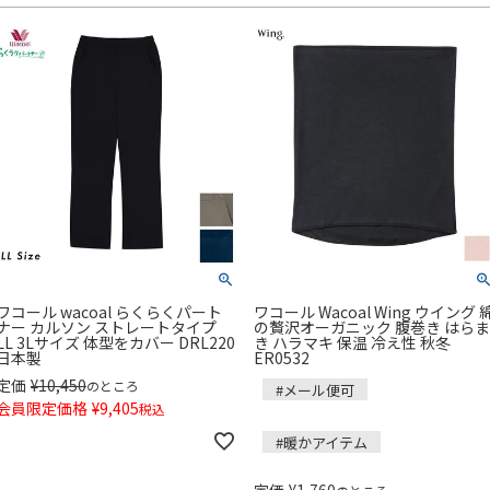
ワコール wacoal らくらくパート
ワコール Wacoal Wing ウイング 
ナー カルソン ストレートタイプ
の贅沢オーガニック 腹巻き はらま
LL 3Lサイズ 体型をカバー DRL220
き ハラマキ 保温 冷え性 秋冬
日本製
ER0532
定価
¥
10,450
のところ
#メール便可
会員限定価格
¥
9,405
税込
#暖かアイテム
定価
¥
1,760