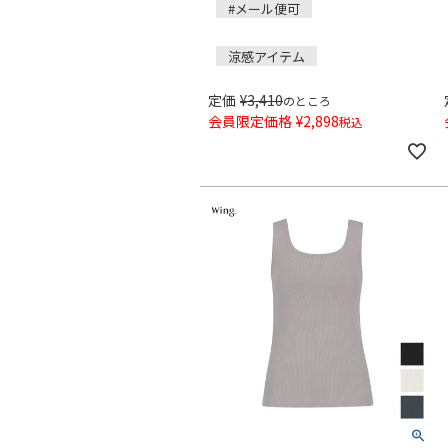
#メール便可
涼感アイテム
定価
¥
3,410
のところ
会員限定価格
¥
2,898
税込