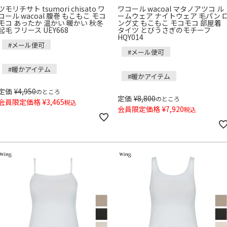
ツモリチサト tsumori chisato ワ
ワコール wacoal マタノアツコ ル
コール wacoal 腹巻 もこもこ モコ
ームウェア ナイトウェア 毛パン 
モコ あったか 温かい 暖かい 秋冬
ング丈 もこもこ モコモコ 部屋着
起毛 フリース UEY668
タイツ とびうさぎのモチーフ
HQY014
#メール便可
#メール便可
#暖かアイテム
#暖かアイテム
定価
¥
4,950
のところ
定価
¥
8,800
のところ
会員限定価格
¥
3,465
税込
会員限定価格
¥
7,920
税込