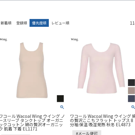
11
新着順
登録順
優先度順
レビュー順
ワコール Wacoal Wing ウイング ノ
ワコール Wacoal Wing ウイング 
ースリーブ タンクトップ オーガニ
の贅沢ここちフラット トップス 8
ックコットン 綿の贅沢オーガニッ
分袖 保温 吸湿発熱 秋冬 EL4873
ク 肌着 下着 EL1171
#メール便可