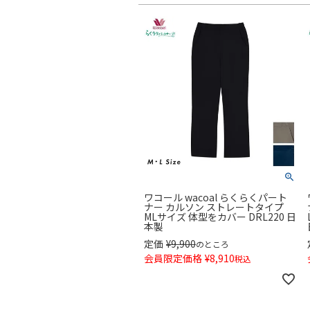
ワコール wacoal らくらくパート
ナー カルソン ストレートタイプ
MLサイズ 体型をカバー DRL220 日
本製
定価
¥
9,900
のところ
会員限定価格
¥
8,910
税込