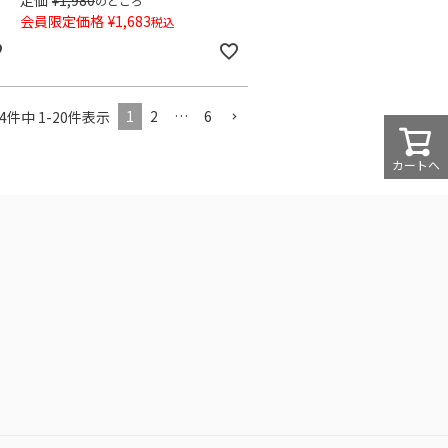
のところ
会員限定価格
¥
1,683
税込
1
2
…
6
4
件中
1
-
20
件表示
カートへ