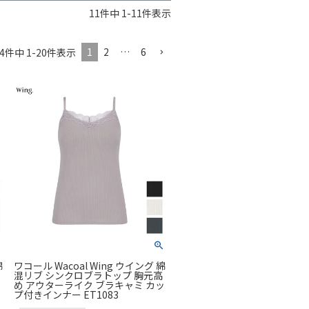
11
件中
1
-
11
件表示
1
2
…
6
4
件中
1
-
20
件表示
綿
ワコール Wacoal Wing ウイング 綿
混リブ シンクロブラトップ 胸元高
め アウターライク ブラキャミ カッ
プ付きインナー ET1083