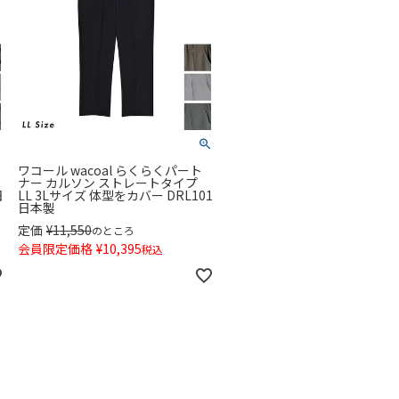
ワコール wacoal らくらくパート
ナー カルソン ストレートタイプ
日
LL 3Lサイズ 体型をカバー DRL101
日本製
定価
¥
11,550
のところ
会員限定価格
¥
10,395
税込