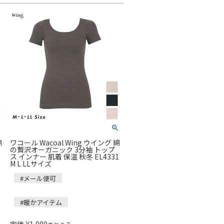
綿
ワコール Wacoal Wing ウイング 綿
の贅沢オーガニック 3分袖 トップ
ス インナー 肌着 保温 秋冬 EL4331
M L LLサイズ
#メール便可
#暖かアイテム
定価
¥
1,980