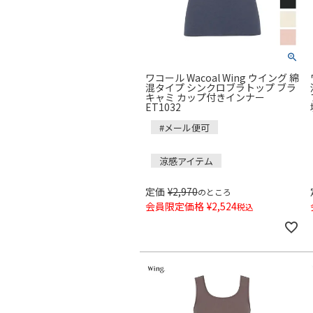
ワコール Wacoal Wing ウイング 綿
混タイプ シンクロブラトップ ブラ
キャミ カップ付きインナー
ET1032
#メール便可
涼感アイテム
定価
¥
2,970
のところ
会員限定価格
¥
2,524
税込