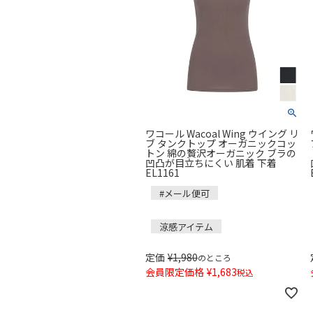
ワコール Wacoal Wing ウイング リ
ブ タンクトップ オーガニックコッ
トン 綿の贅沢オーガニック ブラの
凹凸が目立ちにくい 肌着 下着
EL1161
#メール便可
涼感アイテム
定価
¥
1,980
のところ
会員限定価格
¥
1,683
税込