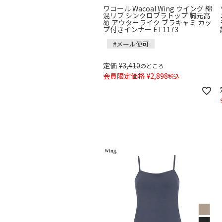
ワコール Wacoal Wing ウイング 綿
混リブ シンクロブラトップ 胸元高
め アウターライク ブラキャミ カッ
プ付きインナー ET1173
#メール便可
定価
¥
3,410
のところ
会員限定価格
¥
2,898
税込