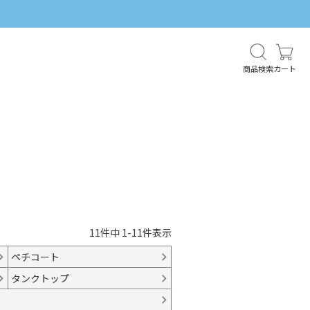
商品検索
カート
11
件中
1
-
11
件表示
ペチコート
タンクトップ