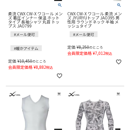
柔流 CWX CW-X ワコール メン
CWX CW-X ワコール 柔流 メン
ズ 着圧インナー 保温 ホット
ズ JYURYUトップ JAO395 男
タイプ 長袖シャツ 丸首 トッ
性用 ラウンドネック 半袖 メ
プス JAO799
ッシュタイプ
#メール便可
#メール便可
定価
¥
8,250
のところ
#暖かアイテム
会員限定価格
¥
7,012
税込
定価
¥
10,450
のところ
会員限定価格
¥
8,882
税込