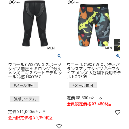
ワコール CWX CW-X スポーツ
ワコール CWX CW-X ボディバ
タイツ 着圧 セミロング 7分丈
ランスアップタイツ ハーフタ
メンズ エキスパートモデル ク
イプ メンズ 大谷翔平愛用モデ
ール 冷感 HXO767
ル HOO505
#メール便可
#メール便可
定価
¥
8,800
のところ
涼感アイテム
会員限定価格
¥
7,480
税込
定価
¥
11,000
のところ
会員限定価格
¥
9,350
税込