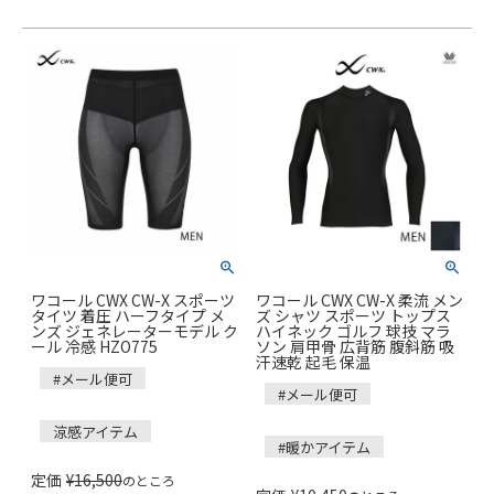
ワコール CWX CW-X スポーツ
ワコール CWX CW-X 柔流 メン
タイツ 着圧 ハーフタイプ メ
ズ シャツ スポーツ トップス
ンズ ジェネレーターモデル ク
ハイネック ゴルフ 球技 マラ
ール 冷感 HZO775
ソン 肩甲骨 広背筋 腹斜筋 吸
汗速乾 起毛 保温
#メール便可
#メール便可
涼感アイテム
#暖かアイテム
定価
¥
16,500
のところ