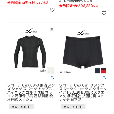
定価
¥
10,450
のところ
会員限定価格
¥
14,025
税込
会員限定価格
¥
8,882
税込
ワコール CWX CW-X 柔流 メン
ワコール CWX CW－X メンズ
ズ シャツ スポーツ トップス
スポーツ ショーツ ボクサータ
ハイネック ゴルフ 球技 マラ
イプ HSO120 BOXER スクエ
ソン 肩甲骨 広背筋 腹斜筋 吸
ア丈 吸汗速乾 抗菌防臭 スト
汗速乾 メッシュ
レッチ 日本製
#メール便可
#メール便可