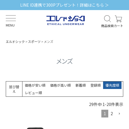
LINE ID連携で300Pプレゼント！詳細はこちら ＞
MENU
商品検索
カート
エルドシック
スポーツ
メンズ
メンズ
価格が安い順
価格が高い順
新着順
登録順
優先度順
並び替
え
レビュー順
29
件中
1
-
20
件表示
1
2