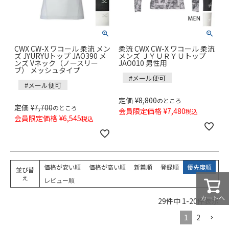
CWX CW-X ワコール 柔流 メン
柔流 CWX CW-X ワコール 柔流
ズ JYURYUトップ JAO390 メ
メンズ ＪＹＵＲＹＵトップ
ンズ Vネック（ノースリー
JAO010 男性用
ブ） メッシュタイプ
#メール便可
#メール便可
定価
¥
8,800
のところ
定価
¥
7,700
のところ
会員限定価格
¥
7,480
税込
会員限定価格
¥
6,545
税込
価格が安い順
価格が高い順
新着順
登録順
優先度順
並び替
え
レビュー順
カートへ
29
件中
1
-
20
件表示
1
2