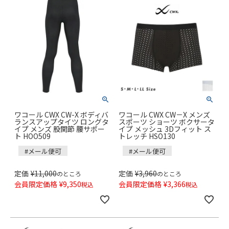
ワコール CWX CW-X ボディバ
ワコール CWX CW－X メンズ
ランスアップタイツ ロングタ
スポーツ ショーツ ボクサータ
イプ メンズ 股関節 腰サポー
イプ メッシュ 3Dフィット ス
ト HOO509
トレッチ HSO130
#メール便可
#メール便可
定価
¥
11,000
定価
¥
3,960
のところ
のところ
会員限定価格
¥
9,350
会員限定価格
¥
3,366
税込
税込