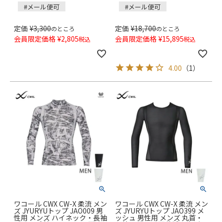
#メール便可
#メール便可
定価
¥
3,300
定価
¥
18,700
のところ
のところ
会員限定価格
¥
2,805
会員限定価格
¥
15,895
税込
税込
4.00
（
1
）
ワコール CWX CW-X 柔流 メン
ワコール CWX CW-X 柔流 メン
ズ JYURYUトップ JAO009 男
ズ JYURYUトップ JAO399 メ
性用 メンズ ハイネック・長袖
ッシュ 男性用 メンズ 丸首・