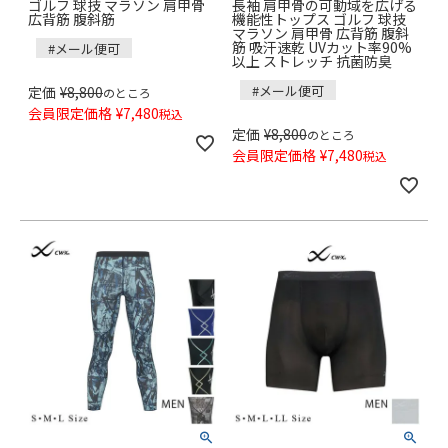
ゴルフ 球技 マラソン 肩甲骨
長袖 肩甲骨の可動域を広げる
広背筋 腹斜筋
機能性トップス ゴルフ 球技
マラソン 肩甲骨 広背筋 腹斜
筋 吸汗速乾 UVカット率90%
#メール便可
以上 ストレッチ 抗菌防臭
#メール便可
定価
¥
8,800
のところ
会員限定価格
¥
7,480
税込
定価
¥
8,800
のところ
会員限定価格
¥
7,480
税込