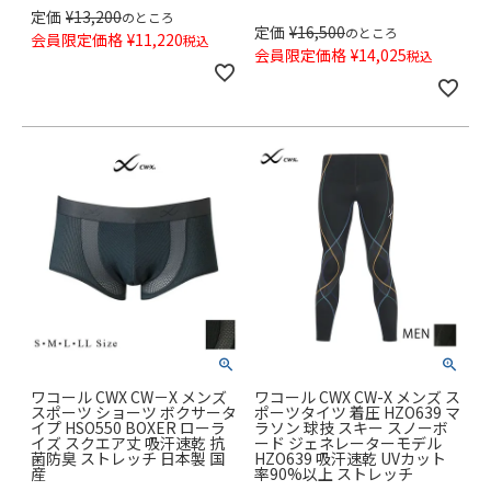
定価
¥
13,200
のところ
定価
¥
16,500
のところ
会員限定価格
¥
11,220
税込
会員限定価格
¥
14,025
税込
ワコール CWX CW－X メンズ
ワコール CWX CW-X メンズ ス
スポーツ ショーツ ボクサータ
ポーツタイツ 着圧 HZO639 マ
イプ HSO550 BOXER ローラ
ラソン 球技 スキー スノーボ
イズ スクエア丈 吸汗速乾 抗
ード ジェネレーターモデル
菌防臭 ストレッチ 日本製 国
HZO639 吸汗速乾 UVカット
産
率90%以上 ストレッチ