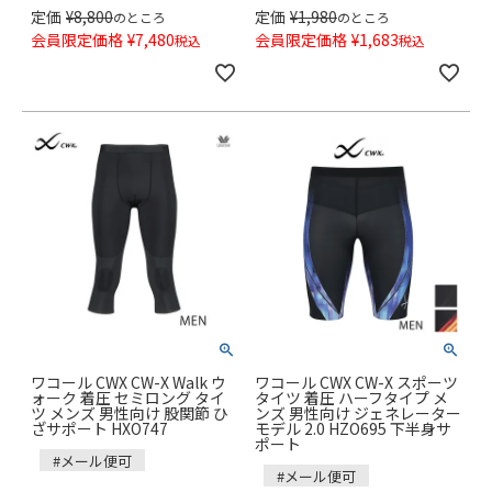
定価
¥
8,800
定価
¥
1,980
のところ
のところ
会員限定価格
¥
7,480
会員限定価格
¥
1,683
税込
税込
ワコール CWX CW-X Walk ウ
ワコール CWX CW-X スポーツ
ォーク 着圧 セミロング タイ
タイツ 着圧 ハーフタイプ メ
ツ メンズ 男性向け 股関節 ひ
ンズ 男性向け ジェネレーター
ざサポート HXO747
モデル 2.0 HZO695 下半身サ
ポート
#メール便可
#メール便可