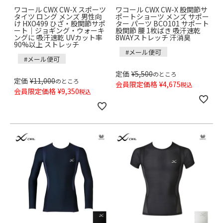
ワコール CWX CW-X スポーツ
ワコール CWX CW-X 股関節サ
タイツ ロング メンズ 男性向
ポートショーツ メンズ サポー
け HXO499 ひざ・股関節サポ
ター パーツ BCO101 サポート
ート｜ジョギング・ウォーキ
股関節 腰 1枚ばき 吸汗速乾
ングに 吸汗速乾 UVカット率
8WAYストレッチ 汗消臭
90%以上 ストレッチ
#メール便可
#メール便可
定価
¥
5,500
のところ
定価
¥
11,000
のところ
会員限定価格
¥
4,675
税込
会員限定価格
¥
9,350
税込