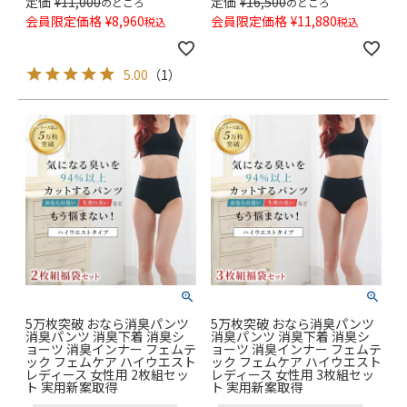
定価
¥
11,000
定価
¥
16,500
のところ
のところ
会員限定価格
¥
8,960
会員限定価格
¥
11,880
税込
税込
5.00
（
1
）
5万枚突破 おなら消臭パンツ
5万枚突破 おなら消臭パンツ
消臭パンツ 消臭下着 消臭シ
消臭パンツ 消臭下着 消臭シ
ョーツ 消臭インナー フェムテ
ョーツ 消臭インナー フェムテ
ック フェムケア ハイウエスト
ック フェムケア ハイウエスト
レディース 女性用 2枚組セッ
レディース 女性用 3枚組セッ
ト 実用新案取得
ト 実用新案取得