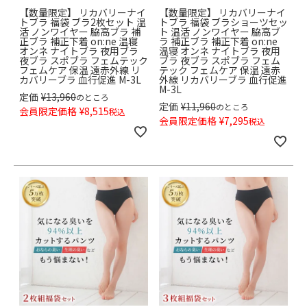
【数量限定】 リカバリーナイ
【数量限定】 リカバリーナイ
トブラ 福袋 ブラ2枚セット 温
トブラ 福袋 ブラショーツセッ
活 ノンワイヤー 脇高ブラ 補
ト 温活 ノンワイヤー 脇高ブ
正ブラ 補正下着 on:ne 温寝
ラ 補正ブラ 補正下着 on:ne
オンネ ナイトブラ 夜用ブラ
温寝 オンネ ナイトブラ 夜用
夜ブラ スポブラ フェムテック
ブラ 夜ブラ スポブラ フェム
フェムケア 保温 遠赤外線 リ
テック フェムケア 保温 遠赤
カバリーブラ 血行促進 M-3L
外線 リカバリーブラ 血行促進
M-3L
定価
¥
13,960
のところ
定価
¥
11,960
のところ
会員限定価格
¥
8,515
税込
会員限定価格
¥
7,295
税込