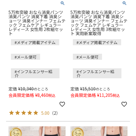
5万枚突破 おなら消臭パンツ
5万枚突破 おなら消臭パンツ
消臭パンツ 消臭下着 消臭シ
消臭パンツ 消臭下着 消臭シ
ョーツ 消臭インナー フェムテ
ョーツ 消臭インナー フェムテ
ック フェムケア レギュラー
ック フェムケア レギュラー
レディース 女性用 2枚組セッ
レディース 女性用 3枚組セッ
ト
ト 実用新案取得
#メディア掲載アイテム
#メディア掲載アイテム
#メール便可
#メール便可
#インフルエンサー紹
#インフルエンサー紹
介
介
定価
¥
10,340
定価
¥
15,510
のところ
のところ
会員限定価格
¥
8,460
会員限定価格
¥
11,205
税込
税込
5.00
（
2
）