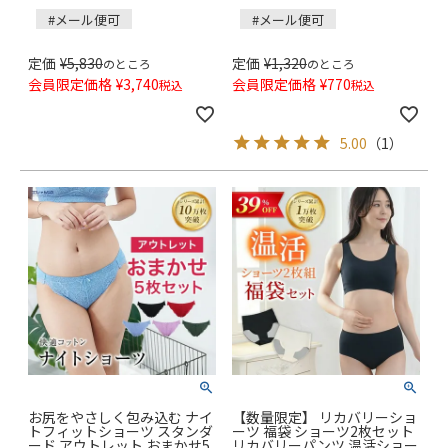
#メール便可
#メール便可
定価
¥
5,830
定価
¥
1,320
のところ
のところ
会員限定価格
¥
3,740
会員限定価格
¥
770
税込
税込
5.00
（
1
）
お尻をやさしく包み込む ナイ
【数量限定】 リカバリーショ
トフィットショーツ スタンダ
ーツ 福袋 ショーツ2枚セット
ード アウトレット おまかせ5
リカバリーパンツ 温活ショー