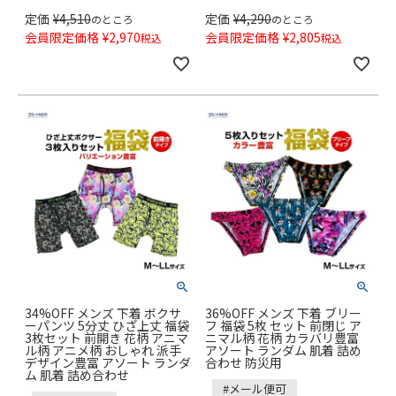
定価
¥
4,510
定価
¥
4,290
のところ
のところ
会員限定価格
¥
2,970
会員限定価格
¥
2,805
税込
税込
34%OFF メンズ 下着 ボクサ
36%OFF メンズ 下着 ブリー
ーパンツ 5分丈 ひざ上丈 福袋
フ 福袋 5枚 セット 前閉じ ア
3枚セット 前開き 花柄 アニマ
ニマル柄 花柄 カラバリ豊富
ル柄 アニメ柄 おしゃれ 派手
アソート ランダム 肌着 詰め
デザイン豊富 アソート ランダ
合わせ 防災用
ム 肌着 詰め合わせ
#メール便可