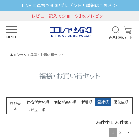
LINE ID連携で300Pプレゼント！詳細はこちら ＞
レビュー記入でショーツ1枚プレゼント
MENU
商品検索
カート
エルドシック
福袋・お買い得セット
福袋・お買い得セット
価格が安い順
価格が高い順
新着順
登録順
優先度順
並び替
え
レビュー順
26
件中
1
-
20
件表示
1
2