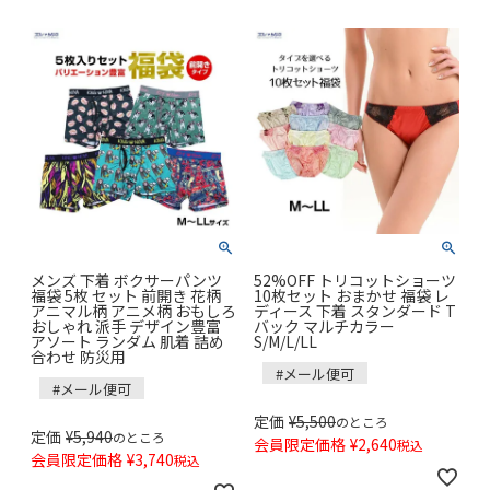
メンズ 下着 ボクサーパンツ
52%OFF トリコットショーツ
福袋 5枚 セット 前開き 花柄
10枚セット おまかせ 福袋 レ
アニマル柄 アニメ柄 おもしろ
ディース 下着 スタンダード T
おしゃれ 派手 デザイン豊富
バック マルチカラー
アソート ランダム 肌着 詰め
S/M/L/LL
合わせ 防災用
#メール便可
#メール便可
定価
¥
5,500
のところ
定価
¥
5,940
のところ
会員限定価格
¥
2,640
税込
会員限定価格
¥
3,740
税込