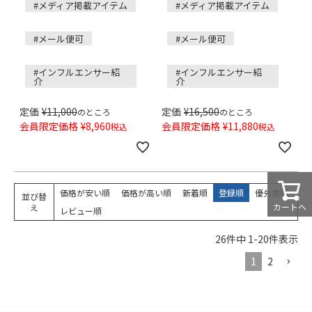
#メディア掲載アイテム
#メディア掲載アイテム
#メール便可
#メール便可
#インフルエンサー紹
#インフルエンサー紹
介
介
定価
¥
11,000
定価
¥
16,500
のところ
のところ
会員限定価格
¥
8,960
会員限定価格
¥
11,880
税込
税込
価格が安い順
価格が高い順
新着順
登録順
優先度順
並び替
カートへ
え
レビュー順
26
件中
1
-
20
件表示
1
2