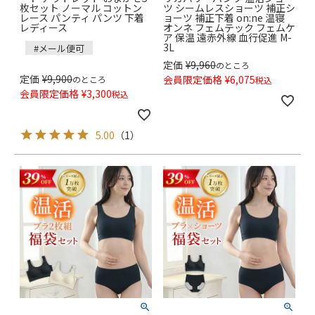
枚セット ノーマル コットン
ツ シームレスショーツ 補正シ
レース パンティ パンツ 下着
ョーツ 補正下着 on:ne 温寝
レディース
オンネ フェムテック フェムケ
ア 保温 遠赤外線 血行促進 M-
3L
#メール便可
定価
¥
9,960
のところ
定価
¥
9,900
会員限定価格
¥
6,075
のところ
税込
会員限定価格
¥
3,300
税込
5.00
（
1
）