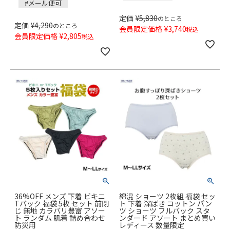
#メール便可
定価
¥
5,830
のところ
定価
¥
4,290
のところ
会員限定価格
¥
3,740
税込
会員限定価格
¥
2,805
税込
36%OFF メンズ 下着 ビキニ
綿混 ショーツ 2枚組 福袋 セッ
Tバック 福袋 5枚 セット 前閉
ト 下着 深ばき コットン パン
じ 無地 カラバリ豊富 アソー
ツ ショーツ フルバック スタ
ト ランダム 肌着 詰め合わせ
ンダード アソート まとめ買い
防災用
レディース 数量限定