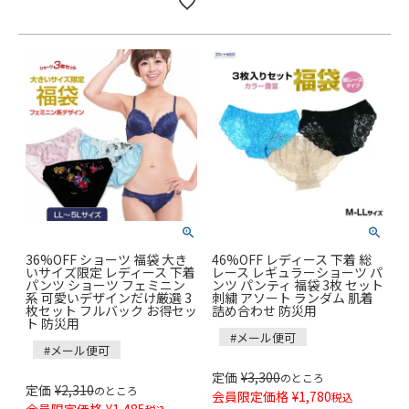
36%OFF ショーツ 福袋 大き
46%OFF レディース 下着 総
いサイズ限定 レディース 下着
レース レギュラーショーツ パ
パンツ ショーツ フェミニン
ンツ パンティ 福袋 3枚 セット
系 可愛いデザインだけ厳選 3
刺繍 アソート ランダム 肌着
枚セット フルバック お得セッ
詰め合わせ 防災用
ト 防災用
#メール便可
#メール便可
定価
¥
3,300
のところ
定価
¥
2,310
のところ
会員限定価格
¥
1,780
税込
会員限定価格
¥
1,485