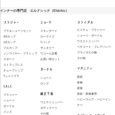
インナーの専門店 エルドシック（Eldchic）
ビスチェ・ブラジャー
ブラ＆ショーツセット
スタンダード
ショーツ・ガードル
3/4カップ
ローライズ
ウエストニッパー
1/2カップ
Tバック
ペチコート・フレアパンツ
フルカップ
サニタリー
ブライダル小物
ノンワイヤー・ブラトップ
ワコール定番
その他
スポーツ
お買い得セット
ストラップレス
チューブトップ
Tシャツブラ
産前
ショート
産褥
ロング
産後
産前・産後兼用
ブラジャー
ベビーウェア・ベビーイン
ショーツ
ウエストニッパー
ナー
ガードル
ボディスーツ
メンズ
その他