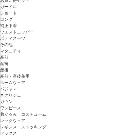
お買い得セット
ガードル
ショート
ロング
補正下着
ウエストニッパー
ボディスーツ
その他
マタニティ
産前
産褥
産後
産前・産後兼用
ルームウェア
パジャマ
ネグリジェ
ガウン
ワンピース
着ぐるみ・コスチューム
レッグウェア
レギンス・ストッキング
ソックス