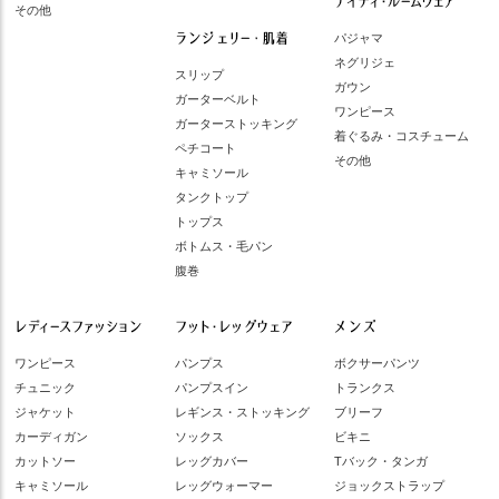
その他
パジャマ
ネグリジェ
スリップ
ガウン
ガーターベルト
ワンピース
ガーターストッキング
着ぐるみ・コスチューム
ペチコート
その他
キャミソール
タンクトップ
トップス
ボトムス・毛パン
腹巻
ワンピース
パンプス
ボクサーパンツ
チュニック
パンプスイン
トランクス
ジャケット
レギンス・ストッキング
ブリーフ
カーディガン
ソックス
ビキニ
カットソー
レッグカバー
Tバック・タンガ
キャミソール
レッグウォーマー
ジョックストラップ