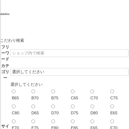
eldchic
こだわり検索
フリ
ーワ
ード
カテ
ゴリ
ー
選択してください
B65
B70
B75
C65
C70
C75
C80
D65
D70
D75
D80
E65
サイ
E70
E75
E80
E85
F65
F70