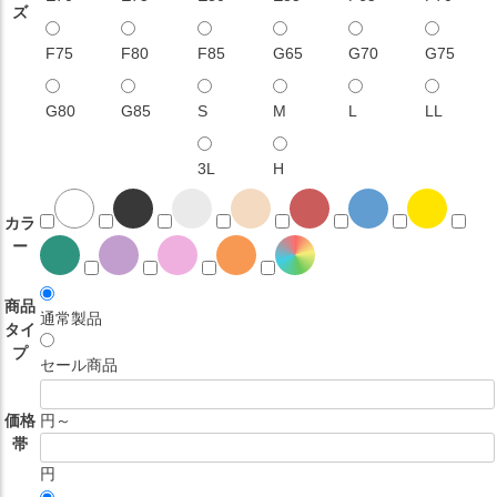
ズ
F75
F80
F85
G65
G70
G75
G80
G85
S
M
L
LL
3L
H
カラ
ー
商品
通常製品
タイ
プ
セール商品
価格
円～
帯
円