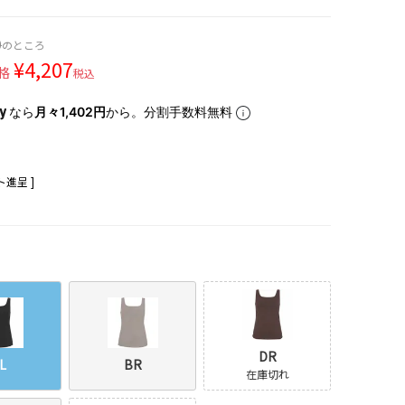
0
のところ
¥
4,207
格
税込
なら
月々1,402円
から。分割手数料無料
進呈 ]
DR
L
BR
在庫切れ