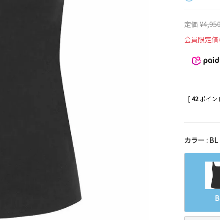
定価
¥
4,95
会員限定価
[
42
ポイント
カラー
BL
B