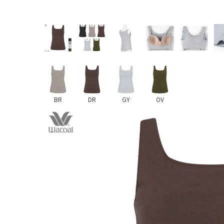
BR
DR
GY
OV