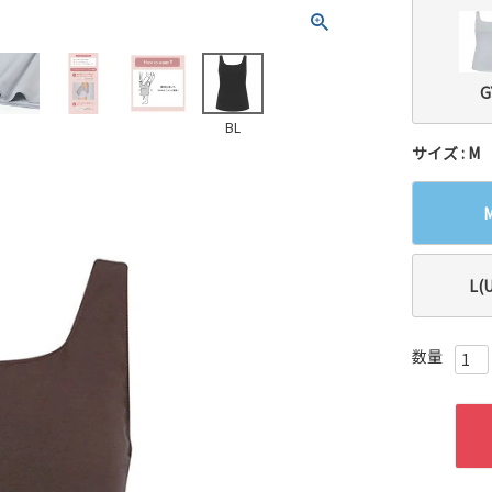
G
BL
サイズ
M
L(