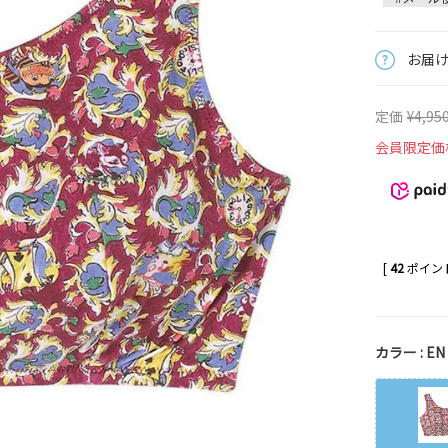
お届
定価
¥
4,95
会員限定価
[
42
ポイント
カラー
EN