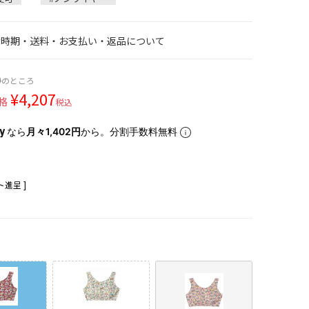
け時期・送料・お支払い・返品について
0
のところ
¥
4,207
格
税込
なら
月々1,402円
から。分割手数料無料
進呈 ]