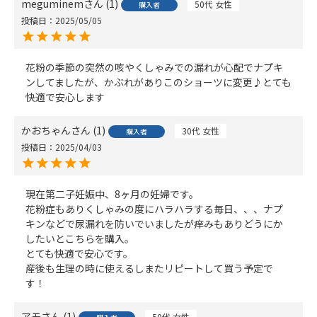
meguminem
1
50代
女性
購入者
投稿日
2025/05/05
花粉の季節の突然の咳やくしゃみでの漏れが心配でナプキ
ンしてましたが、かぶれがありこのショーツに変更♪とても
快適で安心します
かおちゃん
1
30代
女性
購入者
投稿日
2025/04/03
現在第二子妊娠中、8ヶ月の妊婦です。

花粉症もありくしゃみの度にハラハラする毎日、、、ナプ
キンなどで尿漏れを防いでいましたが痒みもありどうにか
したいとこちらを購入。

とても快適で安心です。

産後も生理の時に使えるしまたリピートして買う予定で
す！
アモ
1
50代
女性