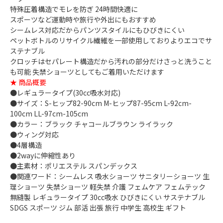
特殊圧着構造でモレを防ぎ 24時間快適に
スポーツなど運動時や旅行や外出にもおすすめ
シームレス対応だからパンツスタイルにもひびきにくい
ペットボトルのリサイクル繊維を一部使用しておりよりエコでサ
ステナブル
クロッチはセパレート構造だから汚れの部分だけさっと洗うこと
も可能 失禁ショーツとしてもご着用いただけます
★ 商品概要
●レギュラータイプ(30cc吸水対応)
●サイズ：S-ヒップ82-90cm M-ヒップ87-95cm L-92cm-
100cm LL-97cm-105cm
●カラー：ブラック チャコールブラウン ライラック
●ウィング対応
●4層構造
●2wayに伸縮性あり
●主素材：ポリエステル スパンデックス
●関連ワード：シームレス 吸水ショーツ サニタリーショーツ 生
理ショーツ 失禁ショーツ 軽失禁 介護 フェムケア フェムテック
無縫製 レギュラータイプ 30cc吸水 ひびきにくい サステナブル
SDGS スポーツ ジム 部活 出張 旅行 中学生 高校生 ギフト