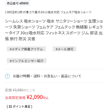
商品番号
el9800
10円玉約2枚の薄さで最大60cc吸水対応 フェムモア吸水ショーツ
シームレス 吸水ショーツ 吸水 サニタリーショーツ 生理ショ
ーツ 失禁ショーツ フェムケア フェムテック 無縫製 レギュラ
ータイプ 30cc吸水対応 フィットネス スポーツ ジム 部活 出
張 旅行 防災 災害
#メディア掲載アイテム
#メール便可
#インフルエンサー紹介
お届け時期・送料・お支払い・返品について
定価
¥
3,980
のところ
¥
2,090
会員限定価格
税込
[
21
ポイント進呈 ]