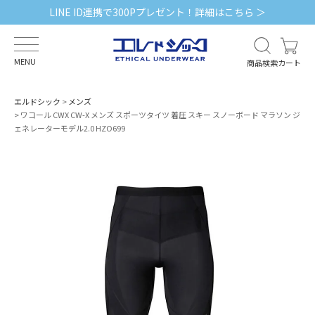
LINE ID連携で300Pプレゼント！詳細はこちら ＞
MENU
商品検索
カート
エルドシック
メンズ
ワコール CWX CW-X メンズ スポーツタイツ 着圧 スキー スノーボード マラソン ジ
ェネレーターモデル2.0 HZO699