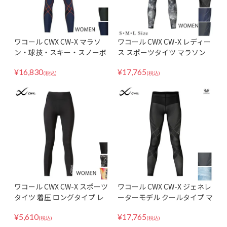
ワコール CWX CW-X マラソ
ワコール CWX CW-X レディー
ン・球技・スキー・スノーボ
ス スポーツタイツ マラソン
ード HZY219 ジェネレーター
球技 ジェネレーターモデル ク
¥
16,830
¥
17,765
モデル ホット 冬 保温 あった
ールタイプ HZY279
(税込)
(税込)
か
ワコール CWX CW-X スポーツ
ワコール CWX CW-X ジェネレ
タイツ 着圧 ロングタイプ レ
ーターモデル クールタイプ マ
ディース べーシックモデル V
ラソン 球技 ロング メンズ HZ
¥
5,610
¥
17,765
CY299
O779
(税込)
(税込)