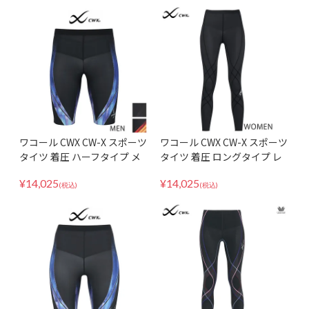
ワコール CWX CW-X スポーツ
ワコール CWX CW-X スポーツ
タイツ 着圧 ハーフタイプ メ
タイツ 着圧 ロングタイプ レ
ンズ 男性向け ジェネレーター
ディース ジェネレーターモデ
¥
14,025
¥
14,025
モデル 2.0 HZO695 下半身サ
ル HZY669 下半身フルサポー
(税込)
(税込)
ポート
ト