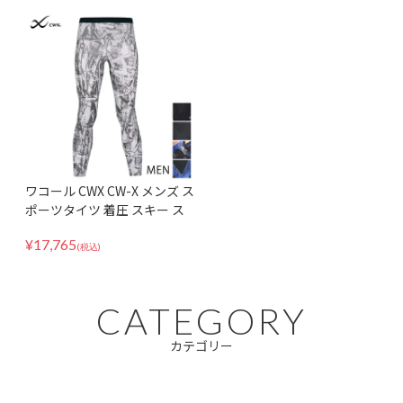
ワコール CWX CW-X メンズ ス
ポーツタイツ 着圧 スキー ス
ノーボード マラソン ジェネレ
¥
17,765
ーターモデル2.0 HZO699
(税込)
CATEGORY
カテゴリー