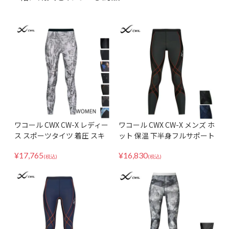
ワコール CWX CW-X レディー
ワコール CWX CW-X メンズ ホ
ス スポーツタイツ 着圧 スキ
ット 保温 下半身フルサポート
ー スノーボード マラソン ジ
マラソン・球技・スキー・ス
¥
17,765
¥
16,830
ェネレーターモデル2.0 HZY3
ノーボードに スポーツタイツ
(税込)
(税込)
99
HZO719