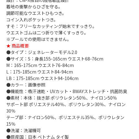
設計：CW-X独自の段階着圧設計
着地の衝撃からひざを守る。
調節可能なウエストひもつき。
コイン入れポケットつき。
すそ：フリーなカッティング始末ですっきり。
ウエストゴムは二つ折りで薄くすっきり。
※プールでの使用はできません。
★ 商品概要
●タイプ：ジェネレーターモデル2.0
●サイズ：S：身長155-165cm ウエスト68-76cm
M：165-175cm ウエスト76-84cm
L：175-185cm ウエスト84-94cm
LB：175-185cm ウエスト94-104cm
●カラー：画像参照
●機能性：吸汗速乾・UVカット・8WAYストレッチ・抗菌防臭
●素材：本体：抜き部 ポリウレタン50％、ナイロン50％
サポート部 ポリエステル40％、ポリウレタン30％、ナイロン
30％
テープ部：ナイロン50％、ポリエステル35％、ポリウレタン
15％
●洗濯：洗濯機可
●原産国：日本 ベトナム タイ製