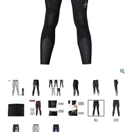
BL
DR