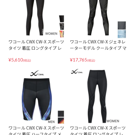
ワコール CWX CW-X スポーツ
ワコール CWX CW-X ジェネレ
タイツ 着圧 ロングタイプ レ
ーターモデル クールタイプ マ
ディース べーシックモデル V
ラソン 球技 ロング メンズ HZ
¥
5,610
¥
17,765
CY299
O779
(税込)
(税込)
ワコール CWX CW-X スポーツ
ワコール CWX CW-X スポーツ
タイツ 着圧 ハーフタイプ メ
タイツ 着圧 ロングタイプ レ