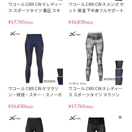
ワコール CWX CW-X レディー
ワコール CWX CW-X メンズ ホ
ス スポーツタイツ 着圧 スキ
ット 保温 下半身フルサポート
ー スノーボード マラソン ジ
マラソン・球技・スキー・ス
¥
17,765
¥
16,830
ェネレーターモデル2.0 HZY3
ノーボードに スポーツタイツ
(税込)
(税込)
99
HZO719
ワコール CWX CW-X マラソ
ワコール CWX CW-X レディー
ン・球技・スキー・スノーボ
ス スポーツタイツ マラソン
ード HZY219 ジェネレーター
球技 ジェネレーターモデル ク
¥
16,830
¥
17,765
モデル ホット 冬 保温 あった
ールタイプ HZY279
(税込)
(税込)
か