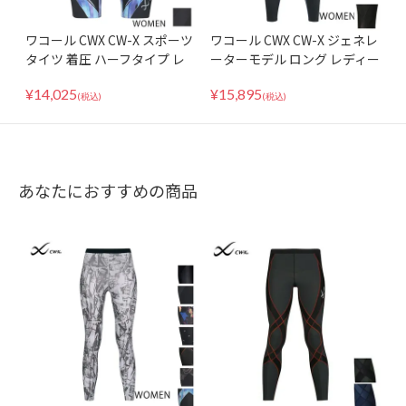
ワコール CWX CW-X スポーツ
ワコール CWX CW-X ジェネレ
タイツ 着圧 ハーフタイプ レ
ーターモデル ロング レディー
ディース 女性向け ジェネレー
ス HZY339
¥
14,025
¥
15,895
ターモデル 2.0 HZY695 下半
(税込)
(税込)
身サポート
あなたにおすすめの商品