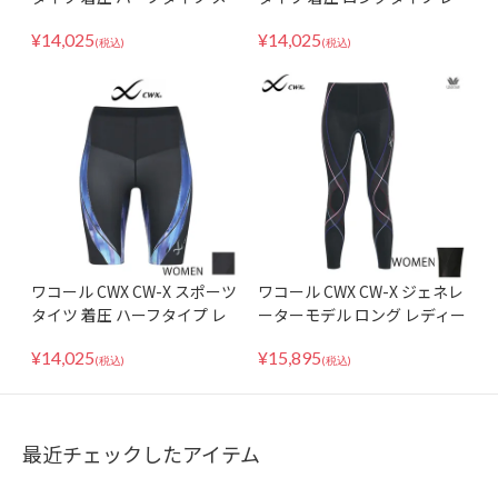
ンズ 男性向け ジェネレーター
ディース ジェネレーターモデ
¥
14,025
¥
14,025
モデル 2.0 HZO695 下半身サ
ル HZY669 下半身フルサポー
(税込)
(税込)
ポート
ト
ワコール CWX CW-X スポーツ
ワコール CWX CW-X ジェネレ
タイツ 着圧 ハーフタイプ レ
ーターモデル ロング レディー
ディース 女性向け ジェネレー
ス HZY339
¥
14,025
¥
15,895
ターモデル 2.0 HZY695 下半
(税込)
(税込)
身サポート
最近チェックしたアイテム