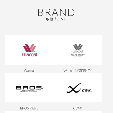
BRAND
取扱ブランド
Wacoal
Wacoal MATERNITY
BROS MENS
CW-X