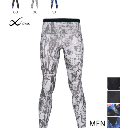
GB
OC
SX