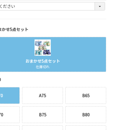
(
必
須
)
まかせ5点セット
おまかせ5点セット
在庫切れ
0
70
A75
B65
70
B75
B80