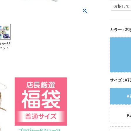
カラー
お
まかせ5
セット
サイズ
A7
A
B