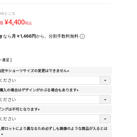
0
のところ
¥
4,400
格
税込
なら
月々1,466円
から。分割手数料無料
進呈 ]
指定やショーツサイズの変更はできません
(
必
須
上購入の場合はデザインがかぶる場合もあります
)
(
必
須
ピングは不可となります
)
(
必
須
入荷ロットにより異なるため必ずしも画像のような商品が入るとは
)
。