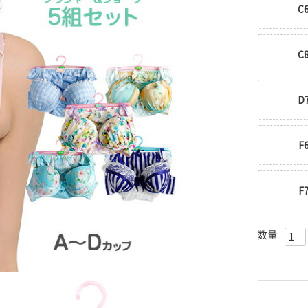
C
C
D
F
F