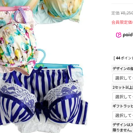
定価
¥
8,25
会員限定価
[
44
ポイント
デザインの
2セット以
ギフトラッ
デザインは
限りません