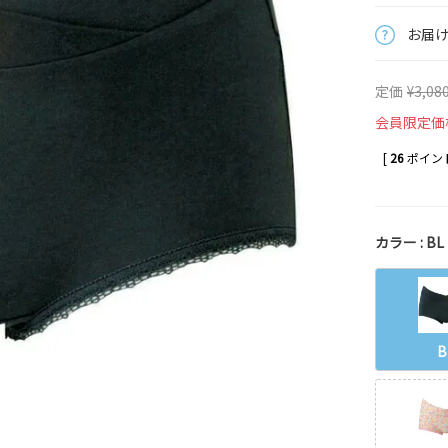
お届
定価
¥
3,08
会員限定価
[
26
ポイント
カラー
BL
B