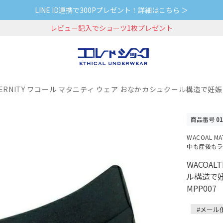
LINE ID連携で300Pプレゼント！詳細はこちら ＞
レビュー記入でショーツ1枚プレゼント
LTERNITY ワコール マタニティ ウェア おなかカシュクール構造で妊
商品番号
0
WACOAL 
中も産後もラク
WACOAL
ル構造で
MPP007
#メール