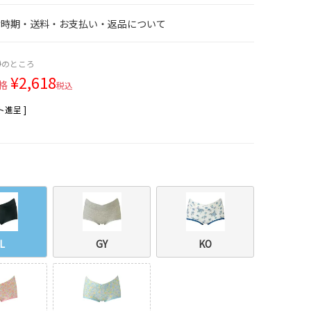
け時期・送料・お支払い・返品について
0
のところ
¥
2,618
格
税込
進呈 ]
L
GY
KO