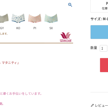
P
在庫
サイズ
M-
GY
KO
PI
SX
ール マタニティ」
へと導くお手伝いをしています。
期。
レビュ