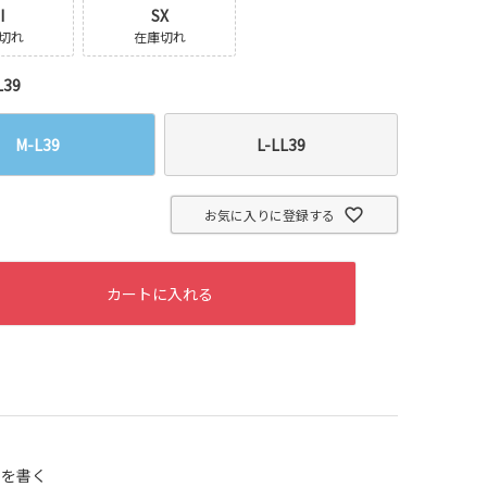
I
SX
切れ
在庫切れ
L39
M-L39
L-LL39
お気に入りに登録する
カートに入れる
ーを書く