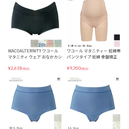
WACOALTERNITY ワコール
ワコール マタニティー 妊婦帯
マタニティ ウェア おなかカシ
パンツタイプ 妊婦 骨盤矯正
ュクール構造で妊娠中も産後
歪み補正 腹帯 おなか 腰 骨盤
¥
2,618
¥
9,350
もラクに♪ 産前・産後兼用シ
サポート 産褥 産前用機能ボト
(税込)
(税込)
ョーツ MPP007
ム ロング丈 MGP235