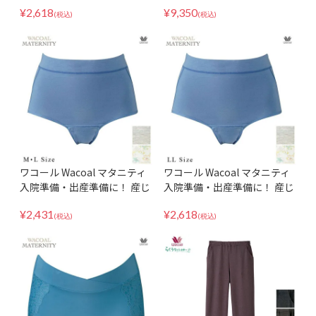
ュクール構造で妊娠中も産後
歪み補正 腹帯 おなか 腰 骨盤
¥
2,618
¥
9,350
もラクに♪ 産前・産後兼用シ
サポート 産褥 産前用機能ボト
(税込)
(税込)
ョーツ MPP007
ム ロング丈 MGP235
ワコール Wacoal マタニティ
ワコール Wacoal マタニティ
入院準備・出産準備に！ 産じ
入院準備・出産準備に！ 産じ
ょく用ショーツ（開閉あり）
ょく用ショーツ（開閉あり）
¥
2,431
¥
2,618
MPQ759 ML
MPQ759 LL
(税込)
(税込)