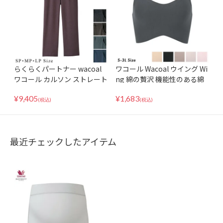
らくらくパートナー wacoal
ワコール Wacoal ウイング Wi
ワコール カルソン ストレート
ng 綿の贅沢 機能性のある綿
気になる体型をカバーしては
混 ハーフトップノンワイヤー
¥
9,405
¥
1,683
きごこちも快適 デニム調 DRL
ブラジャー KB1031 ノンスト
(税込)
(税込)
126 国産 日本製 LL 3Lサイズ
レス 楽ブラ スポブラ 夜ブラ
最近チェックしたアイテム