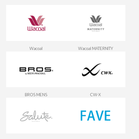
Wacoal
Wacoal MATERNITY
BROS MENS
CW-X