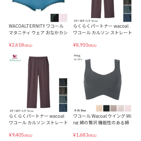
WACOALTERNITY ワコール
らくらくパートナー wacoal
マタニティ ウェア おなかカシ
ワコール カルソン ストレート
ュクール構造で妊娠中も産後
気になる体型をカバーしては
¥
2,618
¥
8,910
もラクに♪ 産前・産後兼用
きごこちも快適 デニム調 DRL
(税込)
(税込)
MPP015
126 国産 日本製 SMLサイズ
らくらくパートナー wacoal
ワコール Wacoal ウイング Wi
ワコール カルソン ストレート
ng 綿の贅沢 機能性のある綿
気になる体型をカバーしては
混 ハーフトップノンワイヤー
¥
9,405
¥
1,683
きごこちも快適 デニム調 DRL
ブラジャー KB1031 ノンスト
(税込)
(税込)