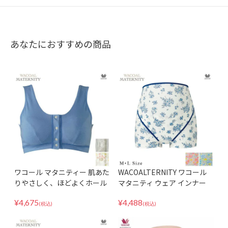
126 国産 日本製 LL 3Lサイズ
レス 楽ブラ スポブラ 夜ブラ
あなたにおすすめの商品
ワコール マタニティー 肌あた
WACOALTERNITY ワコール
りやさしく、ほどよくホール
マタニティ ウェア インナー
ド 出産後すぐに使える授乳ブ
産前用ボトム 妊婦帯パンツタ
¥
4,675
¥
4,488
ラ 産後 MBR759
イプ（おなかサポート・検診
(税込)
(税込)
便利） MRP307