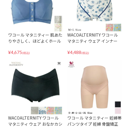
ワコール マタニティー 肌あた
WACOALTERNITY ワコール
りやさしく、ほどよくホール
マタニティ ウェア インナー
ド 出産後すぐに使える授乳ブ
産前用ボトム 妊婦帯パンツタ
¥
4,675
¥
4,488
ラ 産後 MBR759
イプ（おなかサポート・検診
(税込)
(税込)
便利） MRP307
WACOALTERNITY ワコール
ワコール マタニティー 妊婦帯
マタニティ ウェア おなかカシ
パンツタイプ 妊婦 骨盤矯正