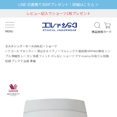
LINE ID連携で300Pプレゼント！詳細はこちら ＞
レビュー記入でショーツ1枚プレゼント
MENU
商品検索
カート
エルドシック
セール(SALE)
ショーツ
ワコール マタニティー 深ばきタイプ ノーマルレングス 産前用 MPP460 無地 シン
プル 伸縮性 レーヨン 快適 フィット ズレない ショーツ ママ mama お母さん 妊娠
妊婦 プレママ 出産 準備