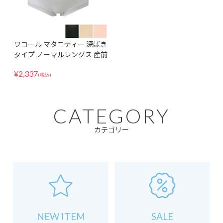
ワコール マタニティー 深ばき
タイプ ノーマルレングス 産前
用 MPP460 無地 シンプル 伸
¥
2,337
縮性 レーヨン 快適 フィット
(税込)
ズレない ショーツ ママ mam
a お母さん 妊娠 妊婦 プレママ
出産 準備
CATEGORY
カテゴリー
NEW ITEM
SALE