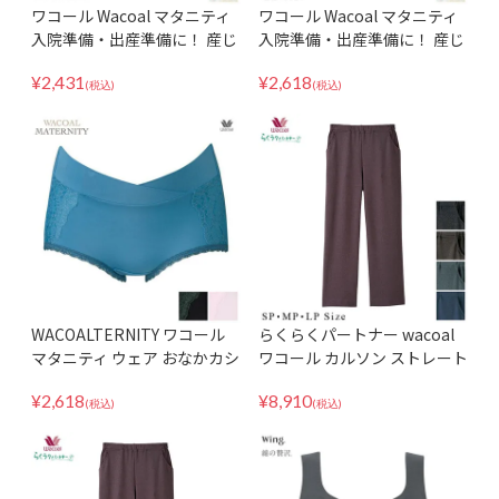
ワコール Wacoal マタニティ
ワコール Wacoal マタニティ
入院準備・出産準備に！ 産じ
入院準備・出産準備に！ 産じ
ょく用ショーツ（開閉あり）
ょく用ショーツ（開閉あり）
¥
2,431
¥
2,618
MPQ759 ML
MPQ759 LL
(税込)
(税込)
WACOALTERNITY ワコール
らくらくパートナー wacoal
マタニティ ウェア おなかカシ
ワコール カルソン ストレート
ュクール構造で妊娠中も産後
気になる体型をカバーしては
¥
2,618
¥
8,910
もラクに♪ 産前・産後兼用
きごこちも快適 デニム調 DRL
(税込)
(税込)
MPP015
126 国産 日本製 SMLサイズ