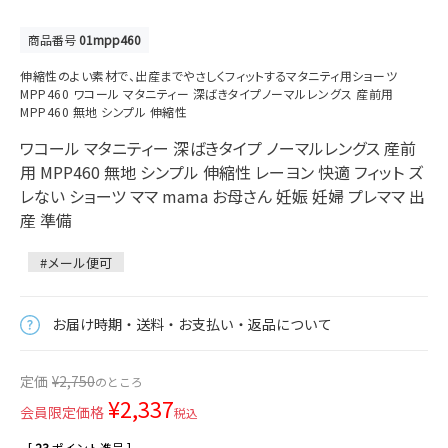
商品番号
01mpp460
伸縮性のよい素材で、出産までやさしくフィットするマタニティ用ショーツ
MPP460 ワコール マタニティー 深ばきタイプノーマルレングス 産前用
MPP460 無地 シンプル 伸縮性
ワコール マタニティー 深ばきタイプ ノーマルレングス 産前
用 MPP460 無地 シンプル 伸縮性 レーヨン 快適 フィット ズ
レない ショーツ ママ mama お母さん 妊娠 妊婦 プレママ 出
産 準備
#メール便可
お届け時期・送料・お支払い・返品について
定価
¥
2,750
のところ
¥
2,337
会員限定価格
税込
[
23
ポイント進呈 ]