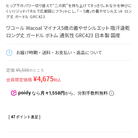
ヒップ下のパワー切り替えで“二の尻”を持ち上げてすっきり。おなかを伸びに
くいリジッドパネルで広範囲にフラットにし、「－５歳」の着やせシルエット ロン
グ丈 ガードル GRC423
ワコール Wacoal マイナス5歳の着やせシルエット 吸汗速乾
ロング丈 ガードル ボトム 通気性 GRC423 日本製 国産
お届け時期・送料・お支払い・返品について
定価
¥
5,500
のところ
¥
4,675
会員限定価格
税込
なら
月々1,558円
から。分割手数料無料
[
47
ポイント進呈 ]