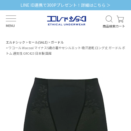
LINE ID連携で300Pプレゼント！詳細はこちら ＞
MENU
商品検索
カート
エルドシック
セール(SALE)
ガードル
ワコール Wacoal マイナス5歳の着やせシルエット 吸汗速乾 ロング丈 ガードル ボ
トム 通気性 GRC423 日本製 国産