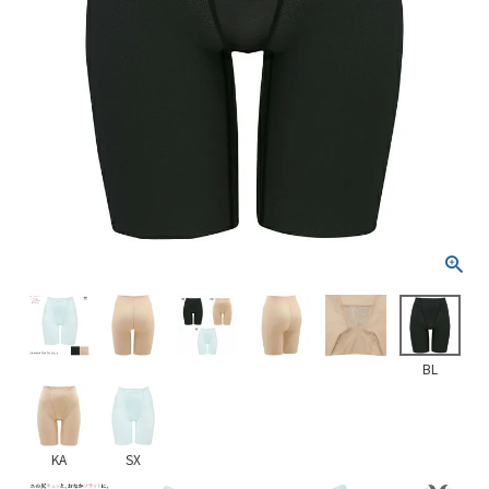
BL
KA
SX