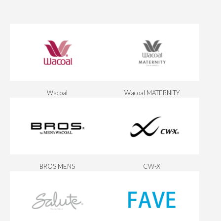
Wacoal
Wacoal MATERNITY
BROS MENS
CW-X