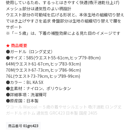
使用しているため、するっとはきやすく快適(吸汗速乾仕上げ)
メッシュ部分は通気性のよい柄設計
ウエスト部分の可動域を広げる形状と、本体生地の組織切り替え
ではき上げやすさを追求 骨盤部分は生地の組織切り替えで腰を
サポート
※「－５歳」は、下着の補整効果による見た目のイメージです
★ 商品概要
●ガードル（ロング丈丈）
●サイズ：58S(ウエスト55-61cm,ヒップ79-89cm)
64M(ウエスト61-67cm,ヒップ83-93cm)
70M(ウエスト67-73cm,ヒップ86-96cm)
76L(ウエスト73-79cm,ヒップ89-99cm)
●カラー：BL KA SX
●主素材：ナイロン、ポリウレタン
●詳細事項：洗濯機可
●原産国：日本製
ワコール Wacoal －５歳の着やせシルエット 吸汗速乾 ロング丈
ガードル ボトム 通気性 GRC423 日本製 国産 2405
商品番号
01grc423