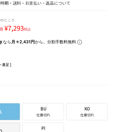
け時期・送料・お支払い・返品について
0
のところ
¥
7,293
格
税込
なら
月々2,431円
から。分割手数料無料
進呈 ]
BU
KO
L
在庫切れ
在庫切れ
PI
O