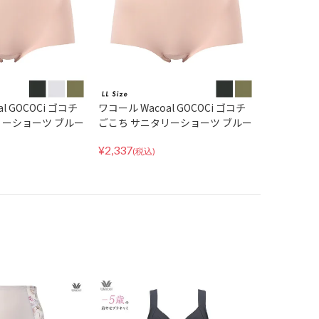
l GOCOCi ゴコチ
ワコール Wacoal GOCOCi ゴコチ
リーショーツ ブルー
ごこち サニタリーショーツ ブルー
ョーツ はきこみ丈ふ
デイ 生理用ショーツ はきこみ丈ふ
¥
2,337
 PGG235 ペアショ
つう LLサイズ PGG235 ペアショー
(税込)
着 インナー
ツ パンツ 下着 インナー