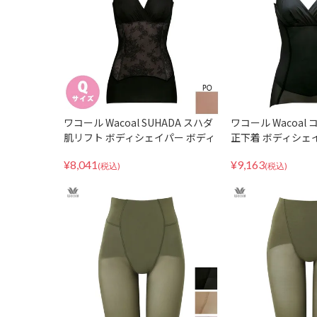
ワコール Wacoal SUHADA スハダ
ワコール Wacoal
肌リフト ボディシェイパー ボディ
正下着 ボディシェ
スーツ 補正 補整 下着 Qサイズ 大
ーツ 補整 スキニーベ
¥
8,041
¥
9,163
きいサイズ ARA124
MLサイズ
(税込)
(税込)