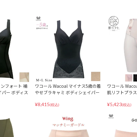
 コンフォート 補
ワコール Wacoal マイナス5歳の着
ワコール Wacoa
イパー ボディス
やせブラキャミ ボディシェイパー
肌リフトプラス 
ール AFA752
ボディスーツ 補正 補整 下着 ARA7
正下着 日本製 G
¥
8,415
¥
5,423
23 MLサイズ
(税込)
(税込)