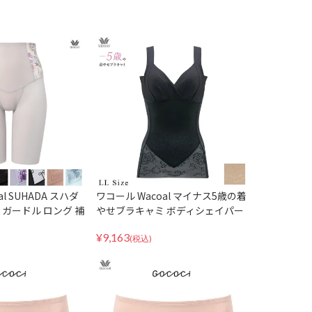
l SUHADA スハダ
ワコール Wacoal マイナス5歳の着
ガードル ロング 補
やせブラキャミ ボディシェイパー
RC424
ボディスーツ 補正 補整 下着 ARA7
¥
9,163
23 LLサイズ
(税込)