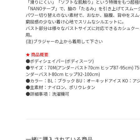
「滑りにくい」「ソフトな肌触り」という特徴をもつ超極
「NANOテープ」で、脇の「たるみ」を引き上げてスムー
パワー切り替えのない素材で、おなか、脇腹、背中をスム
窮屈感の少ない着け心地でスリムなシルエットに。
バスト部分は様々なバストサイズに対応できるカシュクー
用。
(注)ブラジャーの上から着用して下さい
★ 商品概要
●ボディシェイパー(ボディスーツ)
●サイズ：70M(アンダーバスト70cm ヒップ87-95cm) 75M
ンダーバスト80cm ヒップ92-100cm)
●カラー：BL：ブラック BU：オーキッドアイス KO：ア
●主素材：ナイロン、ポリウレタン
●詳細事項：洗濯機可
一緒に購入されている商品