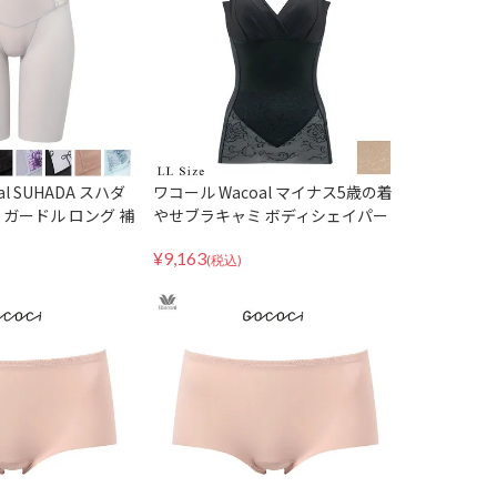
l SUHADA スハダ
ワコール Wacoal マイナス5歳の着
ガードル ロング 補
やせブラキャミ ボディシェイパー
RC424
ボディスーツ 補正 補整 下着 ARA7
¥
9,163
23 LLサイズ
(税込)