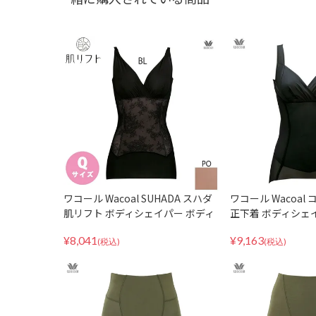
ワコール Wacoal SUHADA スハダ
ワコール Wacoal
肌リフト ボディシェイパー ボディ
正下着 ボディシェ
スーツ 補正 補整 下着 Qサイズ 大
ーツ 補整 スキニーベ
¥
8,041
¥
9,163
きいサイズ ARA124
MLサイズ
(税込)
(税込)