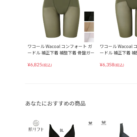
ワコール Wacoal コンフォート ガ
ワコール Wacoal
ードル 補正下着 補整下着 骨盤ガー
ードル 補正下着 補
ドル ハイウエスト GFA155
ドル スリムシルエ
¥
6,825
¥
6,358
GFA152
(税込)
(税込)
あなたにおすすめの商品