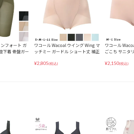
 コンフォート ガ
ワコール Wacoal ウイング Wing マ
ワコール Wacoa
整下着 骨盤ガー
ッチミー ガードル ショート丈 補正
ごこち サニタ
ット 極薄タイプ
下着 補整 骨盤ガードル KQ2520 ヒ
デイ 生理用シ
¥
2,805
¥
2,150
ップメイク ヒップアップ 美尻 桃尻
つう M・Lサイズ
(税込)
(税込)
1枚ばき可
ーツ パンツ 下