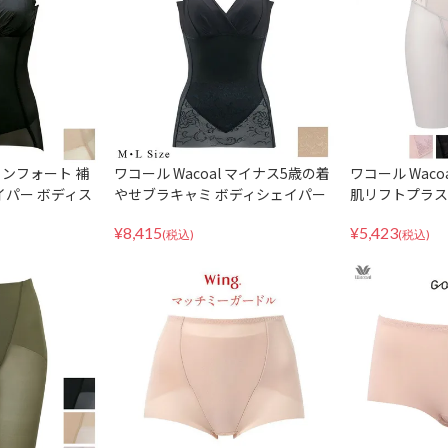
 コンフォート 補
ワコール Wacoal マイナス5歳の着
ワコール Wacoa
イパー ボディス
やせブラキャミ ボディシェイパー
肌リフトプラス 
ール AFA752
ボディスーツ 補正 補整 下着 ARA7
正下着 日本製 G
¥
8,415
¥
5,423
23 MLサイズ
(税込)
(税込)