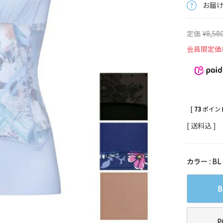
お届
定価
¥
8,58
会員限定価
[
73
ポイント
送料込
カラー
BL
B
P