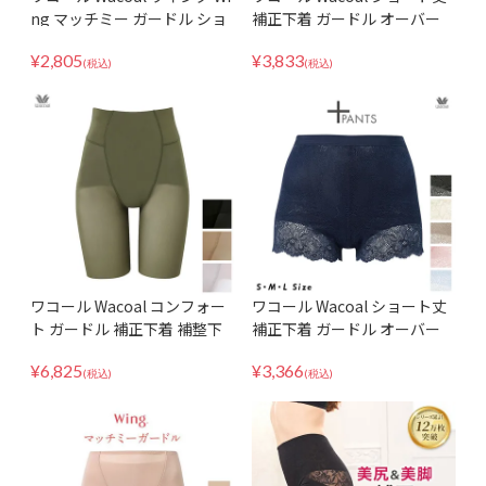
ng マッチミー ガードル ショ
補正下着 ガードル オーバー
ート丈 補正下着 補整 骨盤ガ
パンツ GRC630 LLサイズ ヒ
¥
2,805
¥
3,833
ードル KQ2520 ヒップメイク
ップアップ レースタイプ 吸汗
(税込)
(税込)
ヒップアップ 美尻 桃尻 1枚ば
速乾 インナー ボトム 日本製
き可
ワコール Wacoal コンフォー
ワコール Wacoal ショート丈
ト ガードル 補正下着 補整下
補正下着 ガードル オーバー
着 骨盤ガードル ハイウエスト
パンツ GRC630 MLサイズ ヒ
¥
6,825
¥
3,366
GFA155
ップアップ レースタイプ 吸汗
(税込)
(税込)
速乾 インナー ボトム 日本製