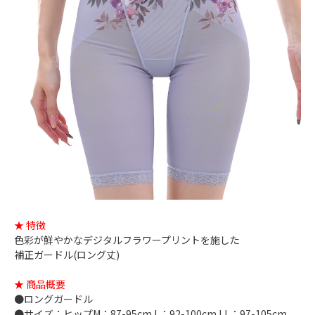
★ 特徴
色彩が鮮やかなデジタルフラワープリントを施した
補正ガードル(ロング丈)
★ 商品概要
●ロングガードル
●サイズ：ヒップM：87-95cm L：92-100cm LL：97-105cm