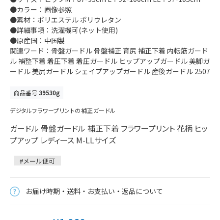
●カラー：画像参照
●素材：ポリエステル ポリウレタン
●詳細事項：洗濯機可(ネット使用)
●原産国：中国製
関連ワード：骨盤ガードル 骨盤補正 育尻 補正下着 内転筋ガード
ル 補整下着 着圧下着 着圧ガードル ヒップアップガードル 美脚ガ
ードル 美尻ガードル シェイプアップガードル 産後ガードル 2507
商品番号
39530g
デジタルフラワープリントの補正ガードル
ガードル 骨盤ガードル 補正下着 フラワープリント 花柄 ヒッ
プアップ レディース M-LLサイズ
#メール便可
お届け時期・送料・お支払い・返品について