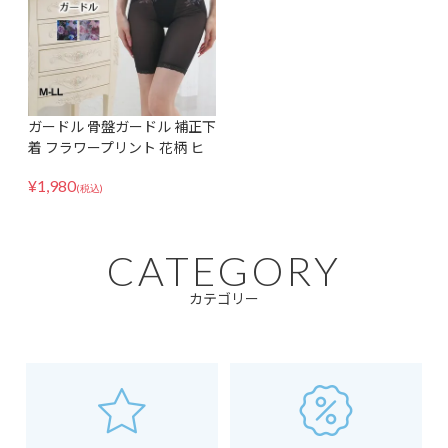
ガードル 骨盤ガードル 補正下
着 フラワープリント 花柄 ヒ
ップアップ レディース M-LL
¥
1,980
サイズ
(税込)
CATEGORY
カテゴリー