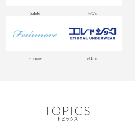
Salute
FAVE
femmore
eldchic
TOPICS
トピックス