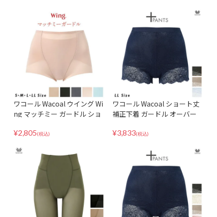
ワコール Wacoal ウイング Wi
ワコール Wacoal ショート丈
ng マッチミー ガードル ショ
補正下着 ガードル オーバー
ート丈 補正下着 補整 骨盤ガ
パンツ GRC630 LLサイズ ヒ
¥
2,805
¥
3,833
ードル KQ2520 ヒップメイク
ップアップ レースタイプ 吸汗
(税込)
(税込)
ヒップアップ 美尻 桃尻 1枚ば
速乾 インナー ボトム 日本製
き可