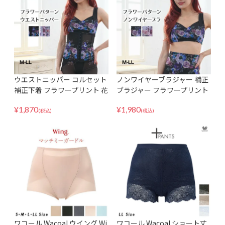
ウエストニッパー コルセット
ノンワイヤーブラジャー 補正
補正下着 フラワープリント 花
ブラジャー フラワープリント
柄 レディース M-LLサイズ
花柄 レディース M-LLサイズ
¥
1,870
¥
1,980
(税込)
(税込)
ワコール Wacoal ウイング Wi
ワコール Wacoal ショート丈