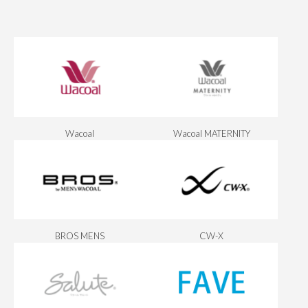
Wacoal
Wacoal MATERNITY
BROS MENS
CW-X