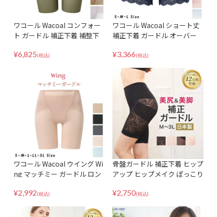
ワコール Wacoal コンフォー
ワコール Wacoal ショート丈
ト ガードル 補正下着 補整下
補正下着 ガードル オーバー
着 骨盤ガードル ハイウエスト
パンツ GRC630 MLサイズ ヒ
¥
6,825
¥
3,366
GFA155
ップアップ レースタイプ 吸汗
(税込)
(税込)
速乾 インナー ボトム 日本製
ワコール Wacoal ウイング Wi
骨盤ガードル 補正下着 ヒップ
ng マッチミー ガードル ロン
アップ ヒップメイク ぽっこり
グ 補正下着 補整 KQ2720 ヒ
お腹 コロナ太り 補整 太もも
¥
2,992
¥
2,750
ップメイク ヒップアップ ヒッ
日本製 国産 花柄 美脚 桃尻 美
(税込)
(税込)
プケア 美尻 桃尻 1枚ばき可
尻 ショート ハイウエスト ジ
ャストウェスト 大きいサイズ