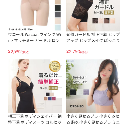
ワコール Wacoal ウイング Wi
骨盤ガードル 補正下着 ヒップ
ng マッチミー ガードル ロン
アップ ヒップメイク ぽっこり
グ 補正下着 補整 KQ2720 ヒ
お腹 コロナ太り 補整 太もも
¥
2,992
¥
2,750
ップメイク ヒップアップ ヒッ
日本製 国産 花柄 美脚 桃尻 美
(税込)
(税込)
プケア 美尻 桃尻 1枚ばき可
尻 ショート ハイウエスト ジ
ャストウェスト 大きいサイズ
レディース
補正下着 ボディシェイパー 補
小さく見せるブラ 小さくみせ
整下着 ボディスーツ コルセッ
る 胸を小さく見せるブラ ミニ