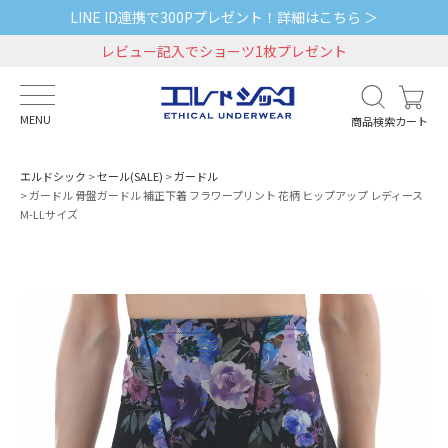
LINE ID連携で300Pプレゼント！詳細はこちら ＞
レビュー記入でショーツ1枚プレゼント
MENU
商品検索
カート
エルドシック
セール(SALE)
ガードル
ガードル 骨盤ガードル 補正下着 フラワープリント 花柄 ヒップアップ レディース
M-LLサイズ