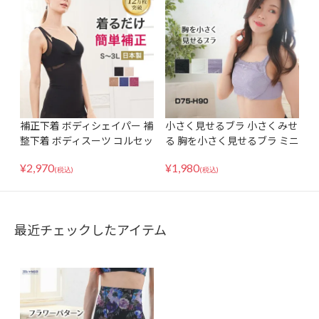
レディース
補正下着 ボディシェイパー 補
小さく見せるブラ 小さくみせ
整下着 ボディスーツ コルセッ
る 胸を小さく見せるブラ ミニ
ト ビスチェ ウエストニッパー
マイザー 補正ブラ 補正下着
¥
2,970
¥
1,980
バストアップ 脇肉 贅肉 レデ
ブラジャー 大きいサイズ グラ
(税込)
(税込)
ィース 大きいサイズ 日本製
マーサイズ チラ見え防止 胸元
国産 綿混 花柄 黒/ベージュ/ブ
カバー
ラウン M-3L
最近チェックしたアイテム