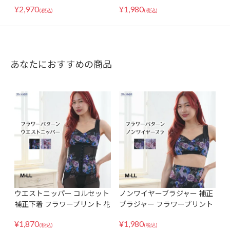
ト ビスチェ ウエストニッパー
マイザー 補正ブラ 補正下着
¥
2,970
¥
1,980
バストアップ 脇肉 贅肉 レデ
ブラジャー 大きいサイズ グラ
(税込)
(税込)
ィース 大きいサイズ 日本製
マーサイズ チラ見え防止 胸元
国産 綿混 花柄 黒/ベージュ/ブ
カバー
ラウン M-3L
あなたにおすすめの商品
ウエストニッパー コルセット
ノンワイヤーブラジャー 補正
補正下着 フラワープリント 花
ブラジャー フラワープリント
柄 レディース M-LLサイズ
花柄 レディース M-LLサイズ
¥
1,870
¥
1,980
(税込)
(税込)