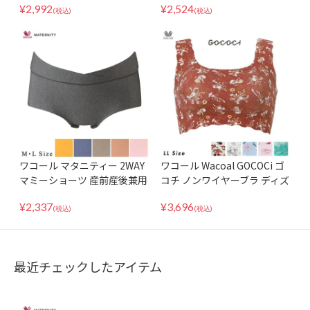
¥
2,992
¥
2,524
ィ PXB478
(税込)
(税込)
ワコール マタニティー 2WAY
ワコール Wacoal GOCOCi ゴ
マミーショーツ 産前産後兼用
コチ ノンワイヤーブラ ディズ
GOCOCi MPP047 ML
ニーコレクション ハーフトッ
¥
2,337
¥
3,696
プ ブラレット CGG537 LLサ
(税込)
(税込)
イズ
最近チェックしたアイテム