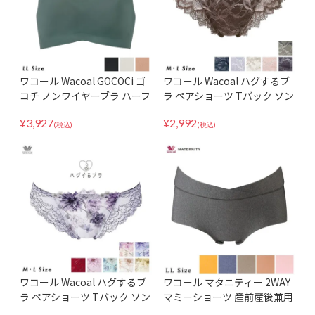
ワコール Wacoal GOCOCi ゴ
ワコール Wacoal ハグするブ
コチ ノンワイヤーブラ ハーフ
ラ ペアショーツ Tバック ソン
トップ ブラレット CGG233 L
グ タンガ パンツ 下着 パンテ
¥
3,927
¥
2,992
Lサイズ
ィ PXB418
(税込)
(税込)
ワコール Wacoal ハグするブ
ワコール マタニティー 2WAY
ラ ペアショーツ Tバック ソン
マミーショーツ 産前産後兼用
グ タンガ パンツ 下着 パンテ
GOCOCi MPP047 LL