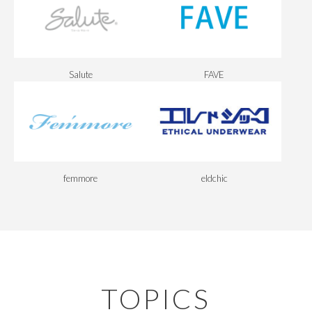
Salute
FAVE
femmore
eldchic
TOPICS