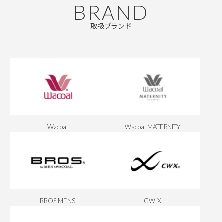
BRAND
取扱ブランド
Wacoal
Wacoal MATERNITY
BROS MENS
CW-X