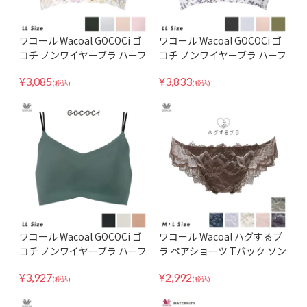
ワコール Wacoal GOCOCi ゴ
ワコール Wacoal GOCOCi ゴ
コチ ノンワイヤーブラ ハーフ
コチ ノンワイヤーブラ ハーフ
トップ Tシャツブラ LLサイズ
トップ Tシャツブラ Vライン
¥
3,085
¥
3,833
CGG535
LLサイズ CGG536
(税込)
(税込)
ワコール Wacoal GOCOCi ゴ
ワコール Wacoal ハグするブ
コチ ノンワイヤーブラ ハーフ
ラ ペアショーツ Tバック ソン
トップ ブラレット CGG233 L
グ タンガ パンツ 下着 パンテ
¥
3,927
¥
2,992
Lサイズ
ィ PXB418
(税込)
(税込)