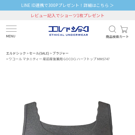
LINE ID連携で300Pプレゼント！詳細はこちら ＞
レビュー記入でショーツ1枚プレゼント
MENU
商品検索
カート
エルドシック
セール(SALE)
ブラジャー
ワコール マタニティー 産前産後兼用 GOCOCi ハーフトップ MMS747