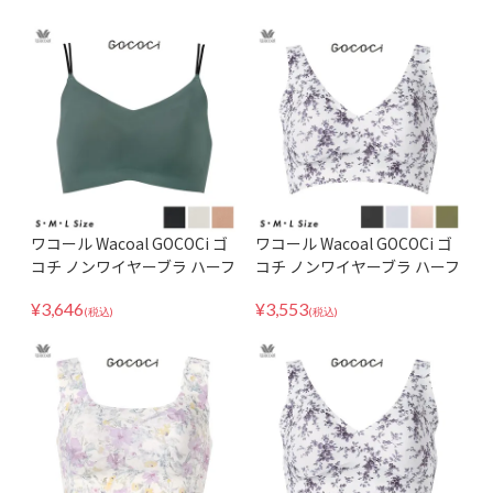
ワコール Wacoal GOCOCi ゴ
ワコール Wacoal GOCOCi ゴ
コチ ノンワイヤーブラ ハーフ
コチ ノンワイヤーブラ ハーフ
トップ ブラレット CGG233 S
トップ Tシャツブラ Vライン
¥
3,646
¥
3,553
MLサイズ
SMLサイズ CGG536
(税込)
(税込)