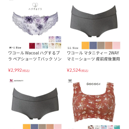
ワコール Wacoal ハグするブ
ワコール マタニティー 2WAY
ラ ペアショーツ Tバック ソン
マミーショーツ 産前産後兼用
グ タンガ パンツ 下着 パンテ
GOCOCi MPP047 LL
¥
2,992
¥
2,524
ィ PXB478
(税込)
(税込)