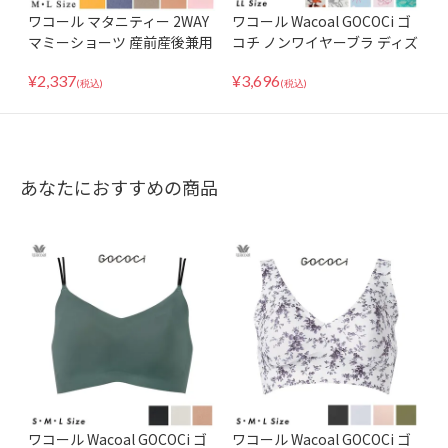
ワコール マタニティー 2WAY
ワコール Wacoal GOCOCi ゴ
マミーショーツ 産前産後兼用
コチ ノンワイヤーブラ ディズ
GOCOCi MPP047 ML
ニーコレクション ハーフトッ
¥
2,337
¥
3,696
プ ブラレット CGG537 LLサ
(税込)
(税込)
イズ
あなたにおすすめの商品
ワコール Wacoal GOCOCi ゴ
ワコール Wacoal GOCOCi ゴ