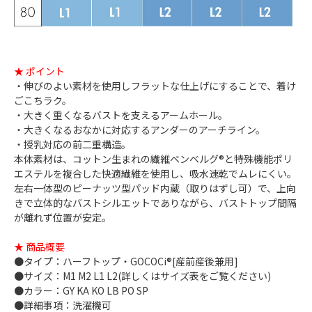
★ ポイント
・伸びのよい素材を使用しフラットな仕上げにすることで、着け
ごこちラク。
・大きく重くなるバストを支えるアームホール。
・大きくなるおなかに対応するアンダーのアーチライン。
・授乳対応の前二重構造。
本体素材は、コットン生まれの繊維ベンベルグ®と特殊機能ポリ
エステルを複合した快適繊維を使用し、吸水速乾でムレにくい。
左右一体型のピーナッツ型パッド内蔵（取りはずし可）で、上向
きで立体的なバストシルエットでありながら、バストトップ間隔
が離れず位置が安定。
★ 商品概要
●タイプ：ハーフトップ・GOCOCi®[産前産後兼用]
●サイズ：M1 M2 L1 L2(詳しくはサイズ表をご覧ください)
●カラー：GY KA KO LB PO SP
●詳細事項：洗濯機可