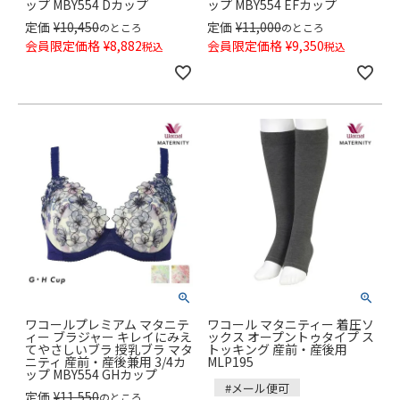
ップ MBY554 Dカップ
ップ MBY554 EFカップ
定価
¥
10,450
定価
¥
11,000
のところ
のところ
会員限定価格
¥
8,882
会員限定価格
¥
9,350
税込
税込
ワコールプレミアム マタニテ
ワコール マタニティー 着圧ソ
ィー ブラジャー キレイにみえ
ックス オープントゥタイプ ス
てやさしいブラ 授乳ブラ マタ
トッキング 産前・産後用
ニティ 産前・産後兼用 3/4カ
MLP195
ップ MBY554 GHカップ
#メール便可
定価
¥
11,550
のところ