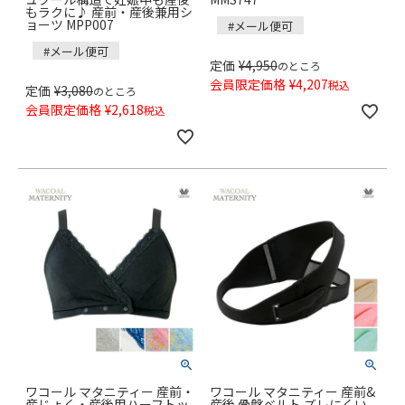
もラクに♪ 産前・産後兼用シ
ョーツ MPP007
#メール便可
#メール便可
定価
¥
4,950
のところ
会員限定価格
¥
4,207
税込
定価
¥
3,080
のところ
会員限定価格
¥
2,618
税込
ワコール マタニティー 産前・
ワコール マタニティー 産前&
産じょく・産後用ハーフトッ
産後 骨盤ベルト ズレにくい