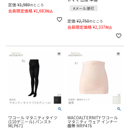
定価
¥
1,980
のところ
#メール便可
会員限定価格
¥
1,683
税込
定価
¥
2,750
のところ
会員限定価格
¥
2,337
税込
ワコール マタニティタイツ
WACOALTERNITY ワコール
(110デニール) パンスト
マタニティ ウェア インナー
MLP671
腹帯 MRP476