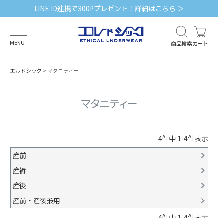
LINE ID連携で300Pプレゼント！詳細はこちら ＞
MENU
商品検索
カート
エルドシック
マタニティー
マタニティー
4
件中
1
-
4
件表示
産前
産褥
産後
産前・産後兼用
4
件中
1
-
4
件表示