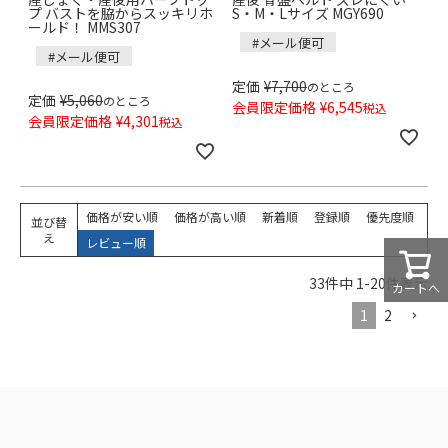
プ バストを脇からスッキリホ
S・M・Lサイズ MGY690
ールド！ MMS307
#メール便可
#メール便可
定価
¥
7,700
のところ
定価
¥
5,060
のところ
会員限定価格
¥
6,545
税込
会員限定価格
¥
4,301
税込
価格が安い順
価格が高い順
新着順
登録順
優先度順
並び替
え
レビュー順
33
件中
1
-
20
件表示
カートへ
1
2