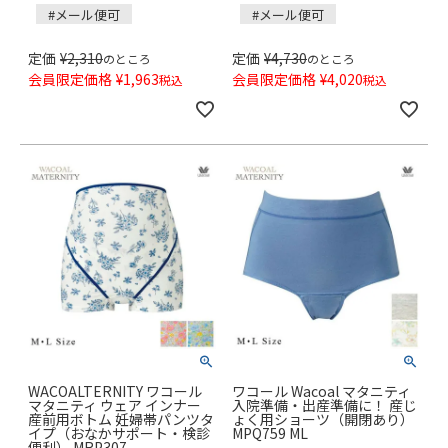
#メール便可
#メール便可
定価
¥
2,310
定価
¥
4,730
のところ
のところ
会員限定価格
¥
1,963
会員限定価格
¥
4,020
税込
税込
WACOALTERNITY ワコール
ワコール Wacoal マタニティ
マタニティ ウェア インナー
入院準備・出産準備に！ 産じ
産前用ボトム 妊婦帯パンツタ
ょく用ショーツ（開閉あり）
イプ（おなかサポート・検診
MPQ759 ML
便利） MRP307