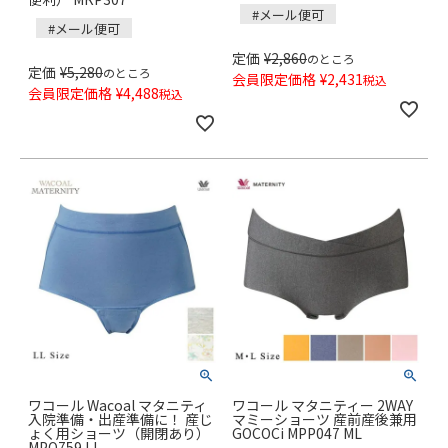
#メール便可
#メール便可
定価
¥
2,860
のところ
定価
¥
5,280
のところ
会員限定価格
¥
2,431
税込
会員限定価格
¥
4,488
税込
ワコール Wacoal マタニティ
ワコール マタニティー 2WAY
入院準備・出産準備に！ 産じ
マミーショーツ 産前産後兼用
ょく用ショーツ（開閉あり）
GOCOCi MPP047 ML
MPQ759 LL