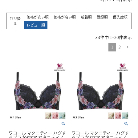
価格が安い順
価格が高い順
新着順
登録順
優先度順
並び替
え
レビュー順
33
件中
1
-
20
件表示
1
2
ワコール マタニティー ハグす
ワコール マタニティー ハグす
るブラ forママ マタニティノ
るブラ forママ マタニティノ