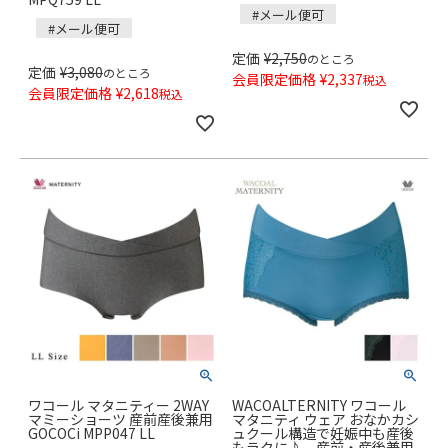
#メール便可
#メール便可
定価
¥
2,750
のところ
定価
¥
3,080
のところ
会員限定価格
¥
2,337
税込
会員限定価格
¥
2,618
税込
ワコール マタニティー 2WAY
WACOALTERNITY ワコール
マミーショーツ 産前産後兼用
マタニティ ウェア おなかカシ
GOCOCi MPP047 LL
ュクール構造で妊娠中も産後
もラクに♪ 産前・産後兼用