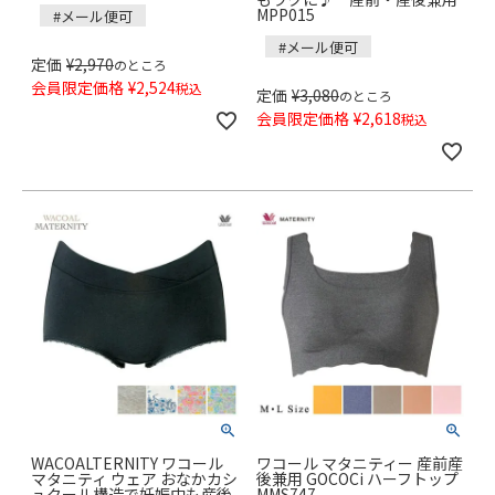
MPP015
#メール便可
#メール便可
定価
¥
2,970
のところ
会員限定価格
¥
2,524
税込
定価
¥
3,080
のところ
会員限定価格
¥
2,618
税込
WACOALTERNITY ワコール
ワコール マタニティー 産前産
マタニティ ウェア おなかカシ
後兼用 GOCOCi ハーフトップ
ュクール構造で妊娠中も産後
MMS747