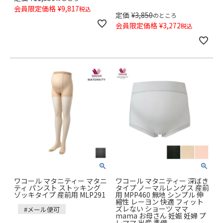
会員限定価格
¥
9,817
税込
定価
¥
3,850
のところ
会員限定価格
¥
3,272
税込
ワコール マタニティー マタニ
ワコール マタニティー 深ばき
ティ パンスト ストッキング
タイプ ノーマルレングス 産前
ゾッキタイプ 産前用 MLP291
用 MPP460 無地 シンプル 伸
縮性 レーヨン 快適 フィット
ズレない ショーツ ママ
#メール便可
mama お母さん 妊娠 妊婦 プ
レママ 出産 準備