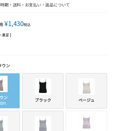
け時期・送料・お支払い・返品について
¥
1,430
格
税込
進呈 ]
ラウン
ウン
ブラック
ベージュ
切れ