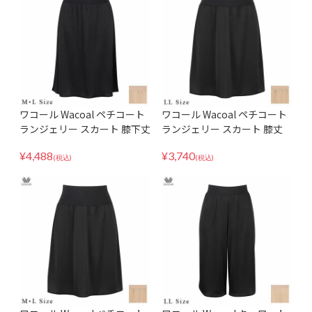
ワコール Wacoal ペチコート
ワコール Wacoal ペチコート
ランジェリー スカート 膝下丈
ランジェリー スカート 膝丈
ロング丈 丈調整可能 天然由来
ミディ丈 丈調整可能 天然由来
¥
4,488
¥
3,740
素材使用 HDA222 MLサイズ
素材使用 HDA220 LLサイズ
(税込)
(税込)