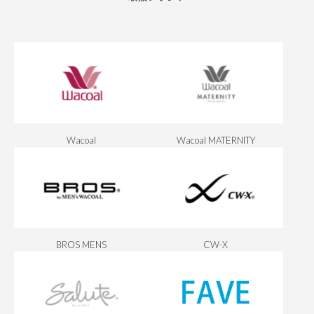
Wacoal
Wacoal MATERNITY
BROS MENS
CW-X