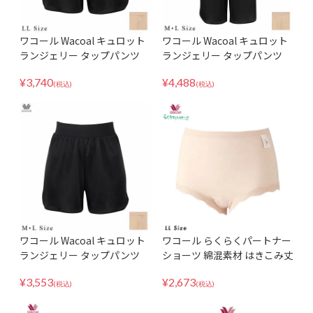
ワコール Wacoal キュロット
ワコール Wacoal キュロット
ランジェリー タップパンツ
ランジェリー タップパンツ
ショート丈 ひびきにくい 天然
ショート丈 ひびきにくい 天然
¥
3,740
¥
4,488
由来素材使用 HDB520 LLサイ
由来素材使用 HDB522 MLサ
(税込)
(税込)
ズ
イズ
ワコール Wacoal キュロット
ワコール らくらくパートナー
ランジェリー タップパンツ
ショーツ 綿混素材 はきこみ丈
ショート丈 ひびきにくい 天然
深め インナー パンツ 下着 LL
¥
3,553
¥
2,673
由来素材使用 HDB520 MLサ
サイズ DSL211
(税込)
(税込)
イズ