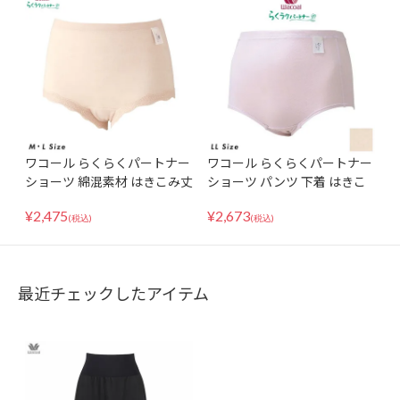
ワコール らくらくパートナー
ワコール らくらくパートナー
ショーツ 綿混素材 はきこみ丈
ショーツ パンツ 下着 はきこ
深め インナー パンツ 下着 ML
み丈深め 接結ニット インナー
¥
2,475
¥
2,673
サイズ DSL211
加齢 体型変化 DSL250 LLサイ
(税込)
(税込)
ズ
最近チェックしたアイテム