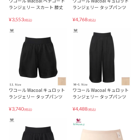
ワコール Wacoal ペチコート
ワコール Wacoal キュロット
ランジェリー スカート 膝丈
ランジェリー タップパンツ
ミディ丈 丈調整可能 天然由来
ショート丈 ひびきにくい 天然
¥
3,553
¥
4,768
素材使用 HDA220 MLサイズ
由来素材使用 HDB522 LLサイ
(税込)
(税込)
ズ
ワコール Wacoal キュロット
ワコール Wacoal キュロット
ランジェリー タップパンツ
ランジェリー タップパンツ
ショート丈 ひびきにくい 天然
ショート丈 ひびきにくい 天然
¥
3,740
¥
4,488
由来素材使用 HDB520 LLサイ
由来素材使用 HDB522 MLサ
(税込)
(税込)
ズ
イズ