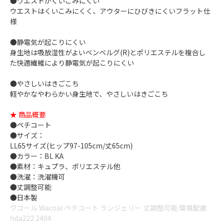
●ウエストがくいこみにくい
ウエストはくいこみにくく、アウターにひびきにくいフラット仕
様
●静電気が起こりにくい
身生地は吸放湿性がよいベンベルグ(R)とポリエステルを複合し
た快適繊維により静電気が起こりにくい
●やさしいはきごこち
軽やかなやわらかい身生地で、やさしいはきごこち
★ 商品概要
●ペチコート
●サイズ：
LL65サイズ(ヒップ97-105cm/丈65cm)
●カラー：BL KA
●素材：キュプラ、ポリエステル他
●洗濯：洗濯機可
●丈調整可能
●日本製
ワコール Wacoal ペチコート ランジェリー 丈調整可能 環境配慮
hda222 2404