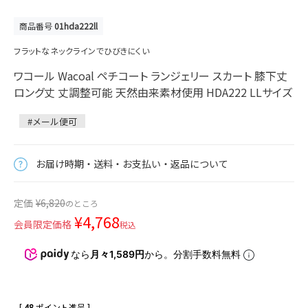
商品番号
01hda222ll
フラットなネックラインでひびきにくい
ワコール Wacoal ペチコート ランジェリー スカート 膝下丈
ロング丈 丈調整可能 天然由来素材使用 HDA222 LLサイズ
#メール便可
お届け時期・送料・お支払い・返品について
定価
¥
6,820
のところ
¥
4,768
会員限定価格
税込
なら
月々1,589円
から。分割手数料無料
[
48
ポイント進呈 ]