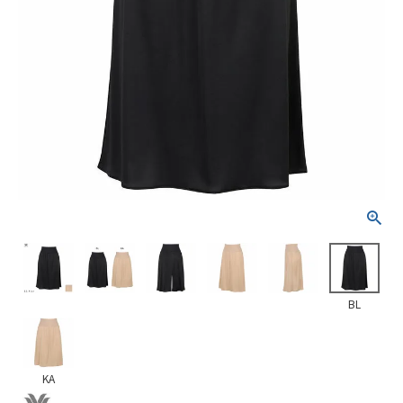
BL
KA