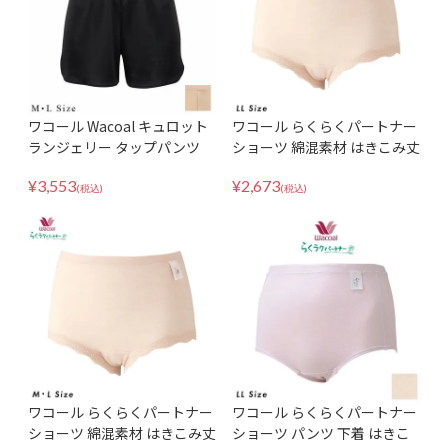
ワコール Wacoal キュロット
ワコール らくらくパートナー
ランジェリー タップパンツ
ショーツ 綿混素材 はきこみ丈
ショート丈 ひびきにくい 天然
深め インナー パンツ 下着 LL
¥
3,553
¥
2,673
由来素材使用 HDB520 MLサ
サイズ DSL211
(税込)
(税込)
イズ
ワコール らくらくパートナー
ワコール らくらくパートナー
ショーツ 綿混素材 はきこみ丈
ショーツ パンツ 下着 はきこ