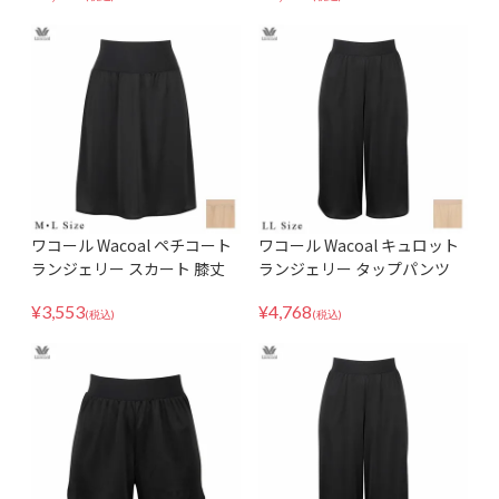
ワコール Wacoal ペチコート
ワコール Wacoal キュロット
ランジェリー スカート 膝丈
ランジェリー タップパンツ
ミディ丈 丈調整可能 天然由来
ショート丈 ひびきにくい 天然
¥
3,553
¥
4,768
素材使用 HDA220 MLサイズ
由来素材使用 HDB522 LLサイ
(税込)
(税込)
ズ