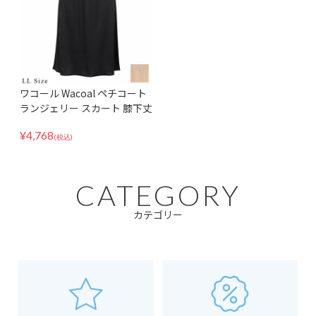
ワコール Wacoal ペチコート
ランジェリー スカート 膝下丈
ロング丈 丈調整可能 天然由来
¥
4,768
素材使用 HDA222 LLサイズ
(税込)
CATEGORY
カテゴリー