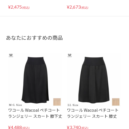
深め インナー パンツ 下着 ML
み丈深め 接結ニット インナー
¥
2,475
¥
2,673
サイズ DSL211
加齢 体型変化 DSL250 LLサイ
(税込)
(税込)
ズ
あなたにおすすめの商品
ワコール Wacoal ペチコート
ワコール Wacoal ペチコート
ランジェリー スカート 膝下丈
ランジェリー スカート 膝丈
ロング丈 丈調整可能 天然由来
ミディ丈 丈調整可能 天然由来
¥
4,488
¥
3,740
素材使用 HDA222 MLサイズ
素材使用 HDA220 LLサイズ
(税込)
(税込)