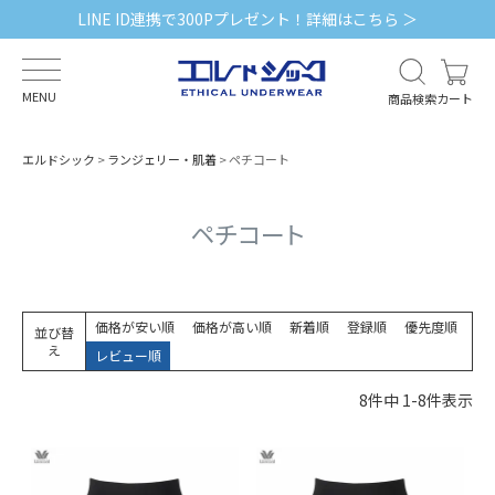
LINE ID連携で300Pプレゼント！詳細はこちら ＞
MENU
商品検索
カート
エルドシック
ランジェリー・肌着
ペチコート
ペチコート
価格が安い順
価格が高い順
新着順
登録順
優先度順
並び替
え
レビュー順
8
件中
1
-
8
件表示