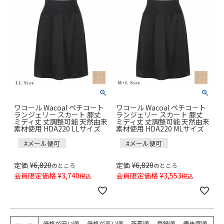
ワコール Wacoal ペチコート
ワコール Wacoal ペチコート
ランジェリー スカート 膝丈
ランジェリー スカート 膝丈
ミディ丈 丈調整可能 天然由来
ミディ丈 丈調整可能 天然由来
素材使用 HDA220 LLサイズ
素材使用 HDA220 MLサイズ
#メール便可
#メール便可
定価
¥
6,820
定価
¥
6,820
のところ
のところ
会員限定価格
¥
3,740
会員限定価格
¥
3,553
税込
税込
価格が安い順
価格が高い順
新着順
登録順
優先度順