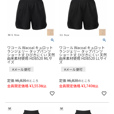
ワコール Wacoal キュロット
ワコール Wacoal キュロット
ランジェリー タップパンツ
ランジェリー タップパンツ
ショート丈 ひびきにくい 天然
ショート丈 ひびきにくい 天然
由来素材使用 HDB520 MLサ
由来素材使用 HDB520 LLサイ
イズ
ズ
#メール便可
#メール便可
定価
¥
6,820
定価
¥
6,820
のところ
のところ
会員限定価格
¥
3,553
会員限定価格
¥
3,740
税込
税込