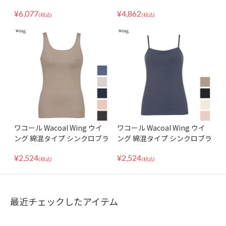
ラインでひびきにくい ノース
ブラトップ ブラキャミ LLサ
¥
6,077
¥
4,862
リーブ 環境配慮型 SDA620 LL
イズ CLB759
(税込)
(税込)
サイズ
ワコール Wacoal Wing ウイ
ワコール Wacoal Wing ウイ
ング 綿混タイプ シンクロブラ
ング 綿混タイプ シンクロブラ
トップ タンクトップ カップ付
トップ ブラキャミ カップ付き
¥
2,524
¥
2,524
きインナー ET1132
インナー ET1032
(税込)
(税込)
最近チェックしたアイテム