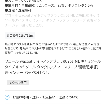
●カラー：CR LB ME OR
●主素材：再生繊維（セルロース）95％、ポリウレタン5％
●洗濯：洗濯機可
ワコール wacoal ナイトアップブラ JRC751 ML 環境配慮 キャミ
ソールタイプ キャミソール タンクトップ ノースリーブ 肌着 イン
ナー パッド受けなし 2308
商品番号
01jrc751ml
眠る時のバストを独自の構造で包みこむようにささえ、適正な位置に安定さ
せることで、睡眠中のバストの不快感をやわらげて、ここちよい眠りへと誘う就
寝時用キャミ JRC751 ML
ワコール wacoal ナイトアップブラ JRC751 ML キャミソール
タイプ キャミソール タンクトップ ノースリーブ 環境配慮 肌
着 インナー パッド受けなし
#メール便可
お届け時期・送料・お支払い・返品について