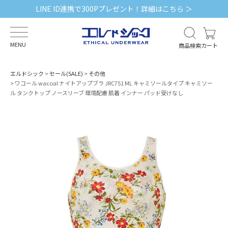
LINE ID連携で300Pプレゼント！詳細はこちら ＞
MENU
商品検索
カート
エルドシック
セール(SALE)
その他
ワコール wacoal ナイトアップブラ JRC751 ML キャミソールタイプ キャミソー
ル タンクトップ ノースリーブ 環境配慮 肌着 インナー パッド受けなし