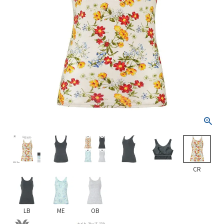
CR
LB
ME
OB