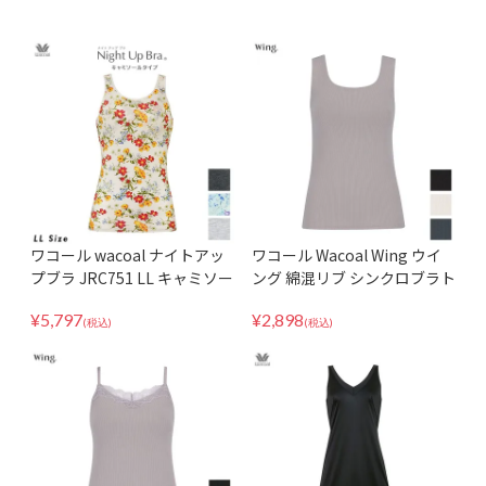
ワコール wacoal ナイトアッ
ワコール Wacoal Wing ウイ
プブラ JRC751 LL キャミソー
ング 綿混リブ シンクロブラト
ルタイプ キャミソール タンク
ップ 胸元高め アウターライク
¥
5,797
¥
2,898
トップ ノースリーブ 環境配慮
ブラキャミ カップ付きインナ
(税込)
(税込)
肌着 インナー パッド受けなし
ー ET1173