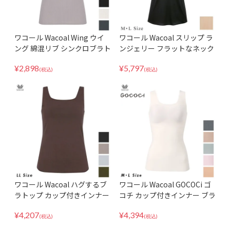
ワコール Wacoal Wing ウイ
ワコール Wacoal スリップ ラ
ング 綿混リブ シンクロブラト
ンジェリー フラットなネック
ップ 胸元高め アウターライク
ラインでひびきにくい ノース
¥
2,898
¥
5,797
ブラキャミ カップ付きインナ
リーブ 環境配慮型 SDA620 M
(税込)
(税込)
ー ET1083
Lサイズ
ワコール Wacoal ハグするブ
ワコール Wacoal GOCOCi ゴ
ラトップ カップ付きインナー
コチ カップ付きインナー ブラ
ブラトップ ブラキャミ MLサ
トップ ブラキャミ 環境配慮 M
¥
4,207
¥
4,394
イズ CLB759
Lサイズ UGG210
(税込)
(税込)