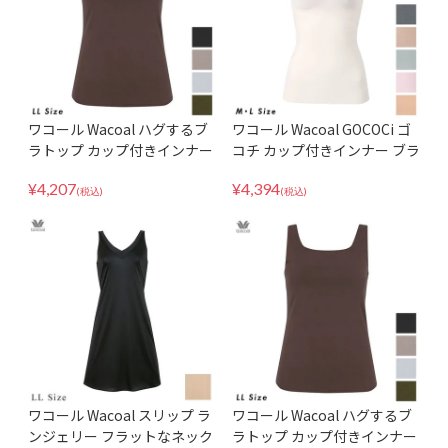
ワコール Wacoal ハグするブ
ワコール Wacoal GOCOCi ゴ
ラトップ カップ付きインナー
コチ カップ付きインナー ブラ
ブラトップ ブラキャミ MLサ
トップ ブラキャミ 環境配慮 M
¥
4,207
¥
4,394
イズ CLB759
Lサイズ UGG210
(税込)
(税込)
ワコール Wacoal スリップ ラ
ワコール Wacoal ハグするブ
ンジェリー フラットなネック
ラトップ カップ付きインナー