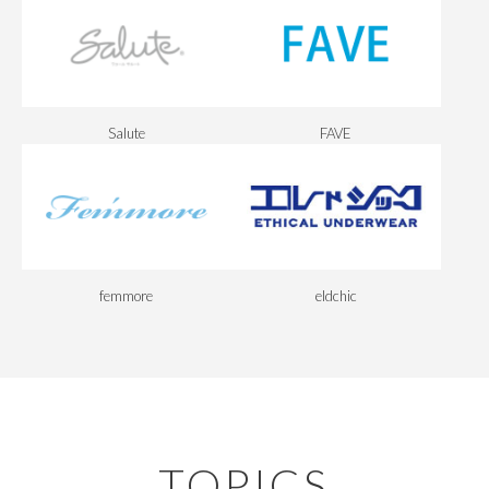
Salute
FAVE
femmore
eldchic
TOPICS