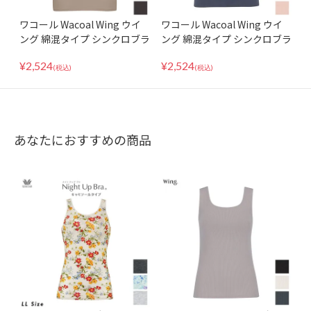
ワコール Wacoal Wing ウイ
ワコール Wacoal Wing ウイ
ング 綿混タイプ シンクロブラ
ング 綿混タイプ シンクロブラ
トップ タンクトップ カップ付
トップ ブラキャミ カップ付き
¥
2,524
¥
2,524
きインナー ET1132
インナー ET1032
(税込)
(税込)
あなたにおすすめの商品