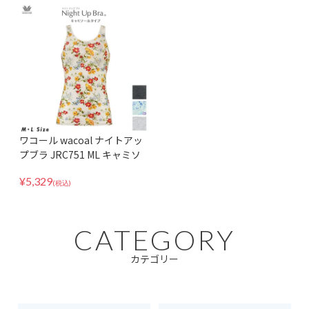
ワコール wacoal ナイトアッ
プブラ JRC751 ML キャミソ
ールタイプ キャミソール タン
¥
5,329
クトップ ノースリーブ 環境配
(税込)
慮 肌着 インナー パッド受け
なし
CATEGORY
カテゴリー