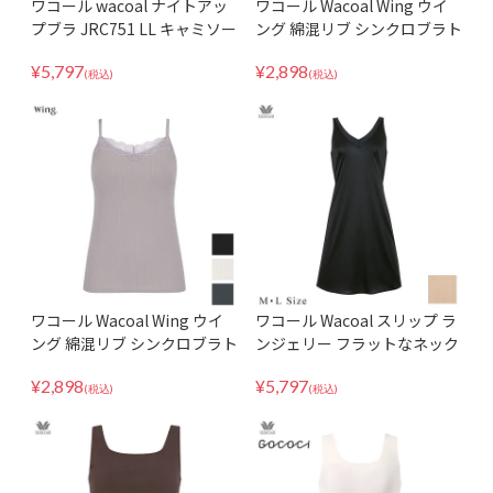
ワコール wacoal ナイトアッ
ワコール Wacoal Wing ウイ
プブラ JRC751 LL キャミソー
ング 綿混リブ シンクロブラト
ルタイプ キャミソール タンク
ップ 胸元高め アウターライク
¥
5,797
¥
2,898
トップ ノースリーブ 環境配慮
ブラキャミ カップ付きインナ
(税込)
(税込)
肌着 インナー パッド受けなし
ー ET1173
ワコール Wacoal Wing ウイ
ワコール Wacoal スリップ ラ
ング 綿混リブ シンクロブラト
ンジェリー フラットなネック
ップ 胸元高め アウターライク
ラインでひびきにくい ノース
¥
2,898
¥
5,797
ブラキャミ カップ付きインナ
リーブ 環境配慮型 SDA620 M
(税込)
(税込)
ー ET1083
Lサイズ