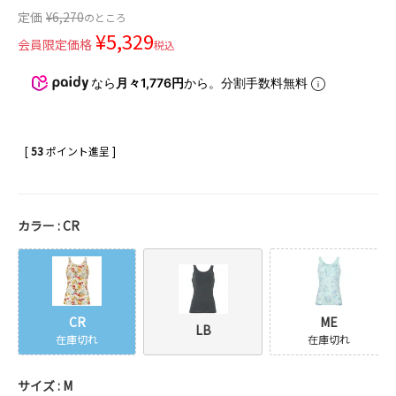
定価
¥
6,270
のところ
¥
5,329
会員限定価格
税込
なら
月々1,776円
から。分割手数料無料
[
53
ポイント進呈 ]
カラー
CR
CR
ME
LB
在庫切れ
在庫切れ
サイズ
M