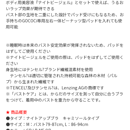
ボディ用美容液『ナイトビージェル』とセットで使えば、うるお
いラップ効果が期待できる
バスト部の生地を二重にした設計でパッド受けにもなるため、お
手持ちのGOCOCi専用左右一体ピーナッツ型パッドを入れても使
用可能
※睡眠時は本来のバスト安定効果が発揮されないため、パッドを
はずしてご使用ください
※ナイトビージェルをご使用の際は、パッドをはずしてご使用く
ださい
身生地にはテンセル?ブランド繊維混素材を使用
テンセル?は適切に管理された持続可能な森林の木材（パル
プ）から生まれた繊維です
※TENCEL?及びテンセル?は、Lenzing AGの商標です
※「バストケア」とは、からだのサイズを測って自分に合うブラ
をつけて、着用中のバストを重力から守ることです。
★ 商品概要
●タイプ：ナイトアップブラ キャミソールタイプ
●サイズ：M：バスト79-87cm, L：86-94cm