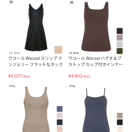
ワコール Wacoal スリップ ラ
ワコール Wacoal ハグするブ
ンジェリー フラットなネック
ラトップ カップ付きインナー
ラインでひびきにくい ノース
ブラトップ ブラキャミ LLサ
¥
6,077
¥
4,862
リーブ 環境配慮型 SDA620 LL
イズ CLB759
(税込)
(税込)
サイズ