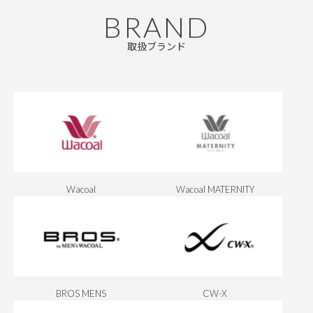
BRAND
取扱ブランド
Wacoal
Wacoal MATERNITY
BROS MENS
CW-X