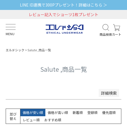
LINE ID連携で300Pプレゼント！詳細はこちら ＞
予約商品
レビュー記入でショーツ1枚プレゼント
予約商品のみを表示
並び順
新着順
MENU
商品検索
カート
登録順
価格が安い順
エルドシック
Salute ,商品一覧
価格が高い順
優先度順
レビュー順
Salute ,商品一覧
キーワードヒット順
検索
詳細検索
価格が安い順
価格が高い順
新着順
登録順
優先度順
並び
替え
レビュー順
おすすめ順