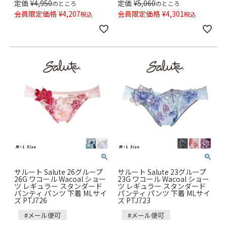
定価
¥
4,950
定価
¥
5,060
のところ
のところ
会員限定価格
¥
4,207
会員限定価格
¥
4,301
税込
税込
サルート Salute 26グループ
サルート Salute 23グループ
26G ワコール Wacoal ショー
23G ワコール Wacoal ショー
ツ レギュラー スタンダード
ツ レギュラー スタンダード
パンティ パンツ 下着 MLサイ
パンティ パンツ 下着 MLサイ
ズ PTJ726
ズ PTJ723
#メール便可
#メール便可