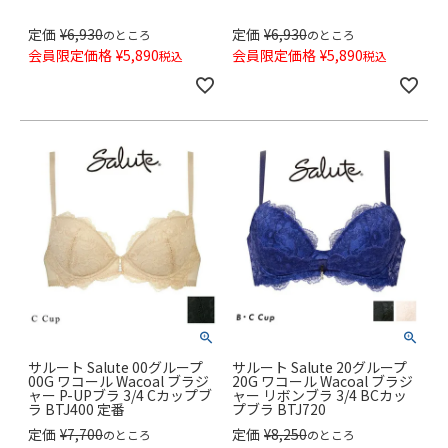
定価
¥
6,930
定価
¥
6,930
のところ
のところ
会員限定価格
¥
5,890
会員限定価格
¥
5,890
税込
税込
サルート Salute 00グループ
サルート Salute 20グループ
00G ワコール Wacoal ブラジ
20G ワコール Wacoal ブラジ
ャー P-UPブラ 3/4 Cカップブ
ャー リボンブラ 3/4 BCカッ
ラ BTJ400 定番
プブラ BTJ720
定価
¥
7,700
定価
¥
8,250
のところ
のところ