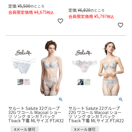
定価
¥
5,500
のところ
定価
¥
6,820
のところ
会員限定価格
¥
4,675
税込
会員限定価格
¥
5,797
税込
サルート Salute 32グループ
サルート Salute 22グループ
32G ワコール Wacoal ショー
22G ワコール Wacoal ショー
ツ ソング タンガ Tバック
ツ ソング タンガ Tバック
Tback 下着 MLサイズ PTJ432
Tback 下着 MLサイズ PTJ422
#メール便可
#メール便可