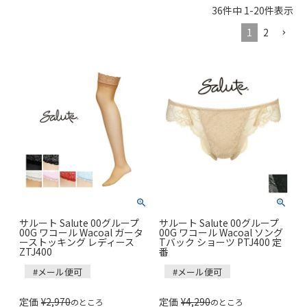
36
件中
1
-
20
件表示
1
2
サルート Salute 00グループ
サルート Salute 00グループ
00G ワコール Wacoal ガータ
00G ワコール Wacoal ソング
ーストッキング レディース
Tバック ショーツ PTJ400 定
ZTJ400
番
#メール便可
#メール便可
定価
¥
2,970
定価
¥
4,290
のところ
のところ