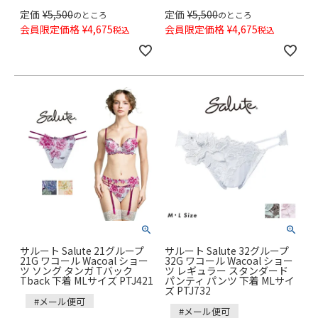
定価
¥
5,500
定価
¥
5,500
のところ
のところ
会員限定価格
¥
4,675
会員限定価格
¥
4,675
税込
税込
サルート Salute 21グループ
サルート Salute 32グループ
21G ワコール Wacoal ショー
32G ワコール Wacoal ショー
ツ ソング タンガ Tバック
ツ レギュラー スタンダード
Tback 下着 MLサイズ PTJ421
パンティ パンツ 下着 MLサイ
ズ PTJ732
#メール便可
#メール便可