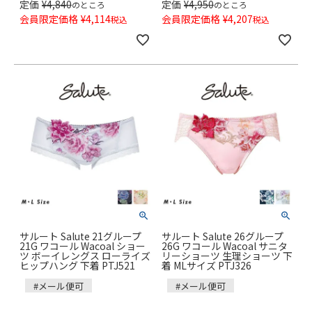
定価
¥
4,840
定価
¥
4,950
のところ
のところ
会員限定価格
¥
4,114
会員限定価格
¥
4,207
税込
税込
サルート Salute 21グループ
サルート Salute 26グループ
21G ワコール Wacoal ショー
26G ワコール Wacoal サニタ
ツ ボーイレングス ローライズ
リーショーツ 生理ショーツ 下
ヒップハング 下着 PTJ521
着 MLサイズ PTJ326
#メール便可
#メール便可