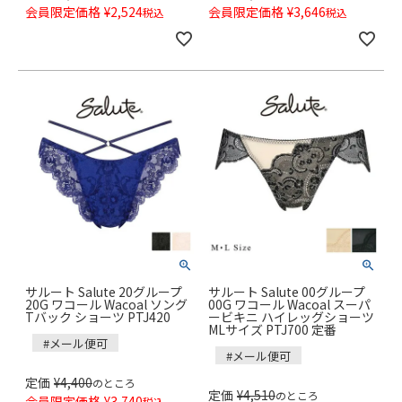
会員限定価格
¥
2,524
会員限定価格
¥
3,646
税込
税込
サルート Salute 20グループ
サルート Salute 00グループ
20G ワコール Wacoal ソング
00G ワコール Wacoal スーパ
Tバック ショーツ PTJ420
ービキニ ハイレッグショーツ
MLサイズ PTJ700 定番
#メール便可
#メール便可
定価
¥
4,400
のところ
定価
¥
4,510
のところ
会員限定価格
¥
3,740
税込